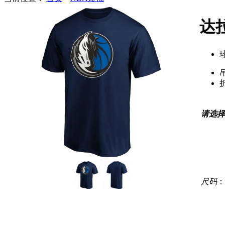
达
请选
尺码
：