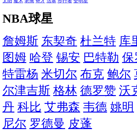
太阳
魔术
老鹰
奇才
活塞
步行者
全明星
NBA球星
詹姆斯
东契奇
杜兰特
库
图姆
哈登
锡安
巴特勒
保
特雷杨
米切尔
布克
鲍尔
尔津吉斯
格林
德罗赞
沃
丹
科比
艾弗森
韦德
姚明
尼尔
罗德曼
皮蓬