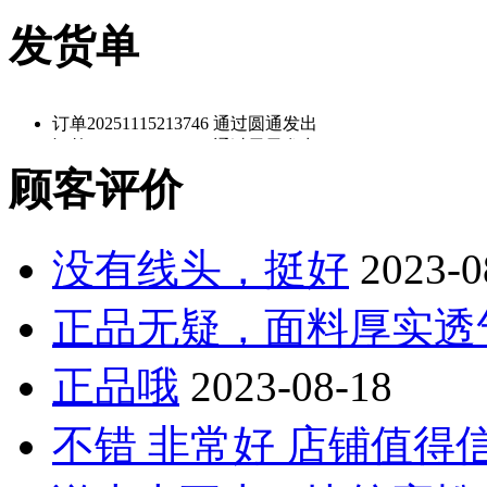
发货单
订单
20251115213746
通过
圆通
发出
订单
20250422229479
通过
天天
发出
订单
20250422228828
通过
申通
发出
顾客评价
订单
20250418230421
通过
圆通
发出
订单
20250418235717
通过
圆通
发出
订单
20250418234828
通过
圆通
发出
没有线头，挺好
2023-0
订单
20250418239988
通过
顺丰
发出
订单
20250418232285
通过
圆通
发出
订单
20250418236435
通过
圆通
发出
正品无疑，面料厚实透
正品哦
2023-08-18
不错 非常好 店铺值得