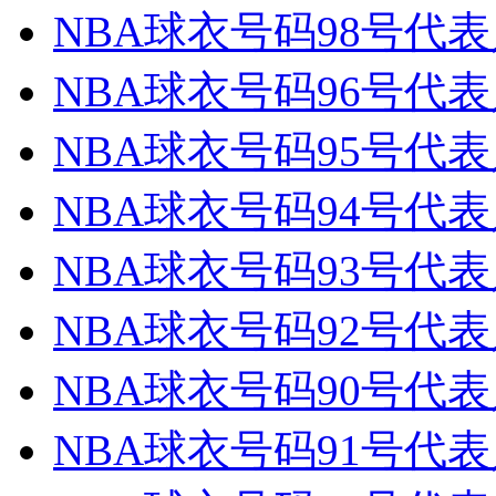
NBA球衣号码98号代
NBA球衣号码96号代
NBA球衣号码95号代
NBA球衣号码94号代
NBA球衣号码93号代
NBA球衣号码92号代
NBA球衣号码90号代
NBA球衣号码91号代