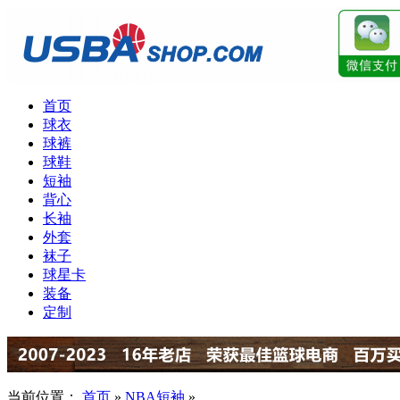
首页
球衣
球裤
球鞋
短袖
背心
长袖
外套
袜子
球星卡
装备
定制
当前位置：
首页
»
NBA短袖
»