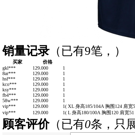
销量记录
（已有
9
笔，）
买家
价格
gkl***
129.000
1
8ar***
129.000
1
hsf***
129.000
1
kco***
129.000
1
ksy***
129.000
1
fb4***
129.000
1
58w***
129.000
1
vip***
129.000
1
( XL 身高185/104A 胸围124 肩宽5
vip***
129.000
1
( L 身高180/100A 胸围120 肩宽51
顾客评价
（已有
0
条，只