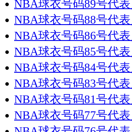
NBA球衣号码89号代
NBA球衣号码88号代
NBA球衣号码86号代
NBA球衣号码85号代
NBA球衣号码84号代
NBA球衣号码83号代
NBA球衣号码81号代
NBA球衣号码77号代
NBA球衣号码76号代