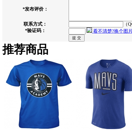
*
发布评价：
联系方式：
（Q
*
验证码：
看不清楚?换个图
推荐商品