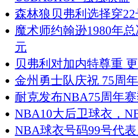
森林狼贝弗利选择穿22
魔术师约翰逊1980年总
元
贝弗利对加内特尊重 更
金州勇士队庆祝 75周
耐克发布NBA75周年
NBA10大后卫球衣，
NBA球衣号码99号代