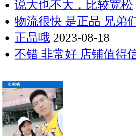
说大也不大，比较宽松
物流很快 是正品 兄弟
正品哦
2023-08-18
不错 非常好 店铺值得