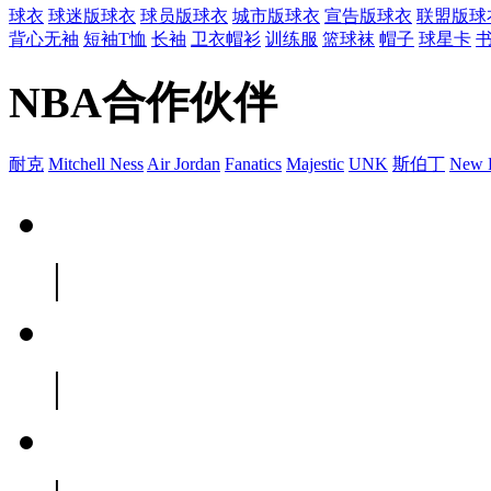
球衣
球迷版球衣
球员版球衣
城市版球衣
宣告版球衣
联盟版球
背心无袖
短袖T恤
长袖
卫衣帽衫
训练服
篮球袜
帽子
球星卡
NBA合作伙伴
耐克
Mitchell Ness
Air Jordan
Fanatics
Majestic
UNK
斯伯丁
New 
购买指南
|
会员卡
|
优惠券