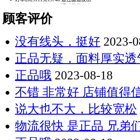
订单
20250422229479
通过
天天
发出
订单
20250422228828
通过
申通
发出
顾客评价
订单
20250418230421
通过
圆通
发出
订单
20250418235717
通过
圆通
发出
订单
20250418234828
通过
圆通
发出
没有线头，挺好
2023-0
订单
20250418239988
通过
顺丰
发出
订单
20250418232285
通过
圆通
发出
订单
20250418236435
通过
圆通
发出
正品无疑，面料厚实透
正品哦
2023-08-18
不错 非常好 店铺值得
说大也不大，比较宽松
物流很快 是正品 兄弟