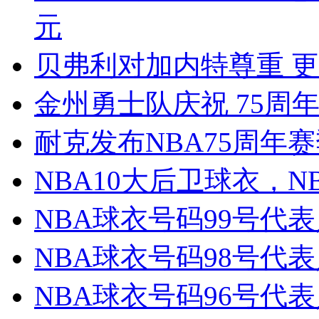
元
贝弗利对加内特尊重 更
金州勇士队庆祝 75周
耐克发布NBA75周年
NBA10大后卫球衣，
NBA球衣号码99号代
NBA球衣号码98号代
NBA球衣号码96号代