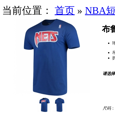
当前位置：
首页
»
NBA
布
请选
尺码
：