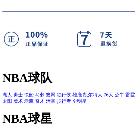
NBA球队
湖人
勇士
快船
马刺
篮网
独行侠
雄鹿
凯尔特人
76人
公牛
雷霆
太阳
魔术
老鹰
奇才
活塞
步行者
全明星
NBA球星