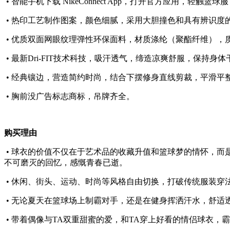
• 智能手机下载 NikeConnect App，打开官方应用，轻触
• 热印工艺制作图案，颜色细腻，采用大胆撞色和具有辨识度
• 优质双面网眼纹理弹性环保面料，材质涤纶（聚酯纤维），
• 最新Dri-FIT技术科技，吸汗透气，缔造凉爽舒服，保持
• 经典镶边，营造简约时尚，结合下摆修身直线剪裁，平滑平
• 胸前没广告标志商标，吊牌齐全。
购买理由
• 球衣的价值不仅在于艺术品的收藏升值和篮球梦的情怀，
不可磨灭的回忆，感慨青春已逝。
• 休闲、街头、运动、时尚等风格自由切换，打破传统服装穿
• 无论夏天在篮球场上制霸对手，还是在健身挥洒汗水，舒适
• 带着偶像与TA双重甜蜜的爱，和TA穿上好看的情侣球衣