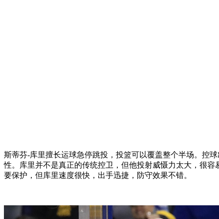
斯蒂芬-库里擅长运球急停跳投，投篮可以覆盖整个半场。控
性。库里并不是真正的传统控卫，但他投射威慑力太大，很容
要保护，但库里速度很快，出手迅捷，防守效果不错。