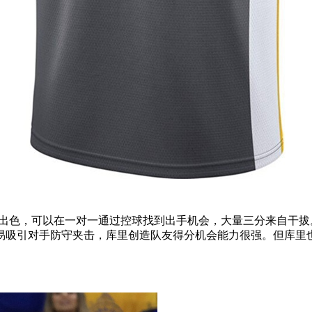
球出色，可以在一对一通过控球找到出手机会，大量三分来自干
易吸引对手防守夹击，库里创造队友得分机会能力很强。但库里