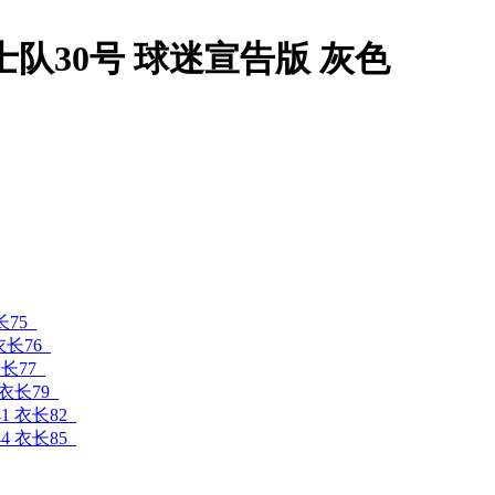
队30号 球迷宣告版 灰色
长75
衣长76
衣长77
 衣长79
41 衣长82
44 衣长85