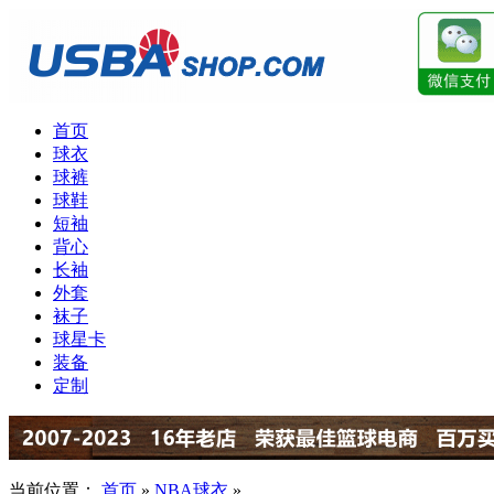
首页
球衣
球裤
球鞋
短袖
背心
长袖
外套
袜子
球星卡
装备
定制
当前位置：
首页
»
NBA球衣
»