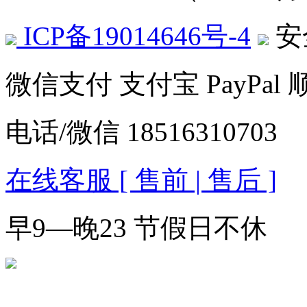
ICP备19014646号-4
安
微信支付 支付宝 PayPal 顺
电话/微信 18516310703
在线客服 [ 售前 | 售后 ]
早9—晚23 节假日不休