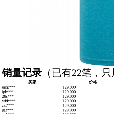
销量记录
（已有
22
笔，只
买家
价格
ump***
129.000
ipb***
129.000
28s***
129.000
wbb***
129.000
zx7***
129.000
gj3***
129.000