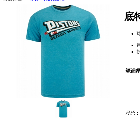
底
请选
尺码
：