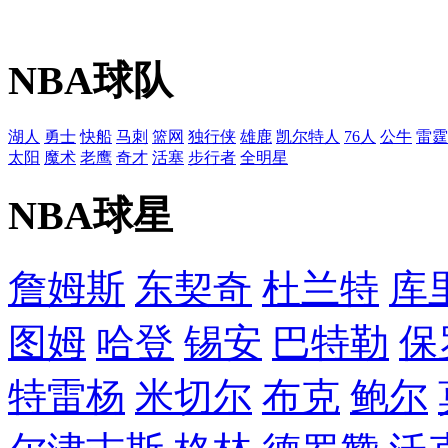
NBA球队
湖人
勇士
快船
马刺
篮网
独行侠
雄鹿
凯尔特人
76人
公牛
雷霆
太阳
魔术
老鹰
奇才
活塞
步行者
全明星
NBA球星
詹姆斯
东契奇
杜兰特
库
图姆
哈登
锡安
巴特勒
保
特雷杨
米切尔
布克
鲍尔