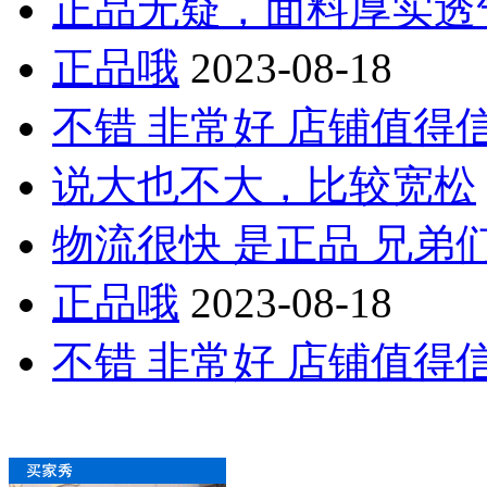
正品无疑，面料厚实透
正品哦
2023-08-18
不错 非常好 店铺值得
说大也不大，比较宽松
物流很快 是正品 兄弟
正品哦
2023-08-18
不错 非常好 店铺值得