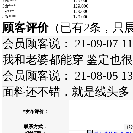
xgk***
129.000
3dr***
129.000
lty***
129.000
q9c***
129.000
顾客评价
（已有
2
条，只
会员顾客
说：
21-09-07 11
我和老婆都能穿 鉴定也很稳 
会员顾客
说：
21-08-05 13
面料还不错，就是线头多
*
发布评价：
联系方式：
（Q