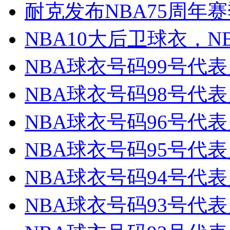
耐克发布NBA75周年
NBA10大后卫球衣，
NBA球衣号码99号代
NBA球衣号码98号代
NBA球衣号码96号代
NBA球衣号码95号代
NBA球衣号码94号代
NBA球衣号码93号代