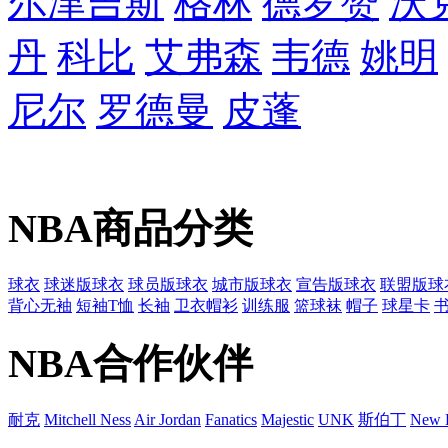
尔津吉斯
格林
德罗赞
沃
丹
科比
艾弗森
韦德
姚明
尼尔
罗德曼
皮蓬
NBA商品分类
球衣
球迷版球衣
球员版球衣
城市版球衣
宣告版球衣
联盟版球
背心无袖
短袖T恤
长袖
卫衣帽衫
训练服
篮球袜
帽子
球星卡
NBA合作伙伴
耐克
Mitchell Ness
Air Jordan
Fanatics
Majestic
UNK
斯伯丁
New 