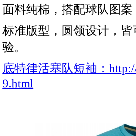
面料纯棉，搭配球队图案
标准版型，圆领设计，皆
验。
底特律活塞队短袖：http://www
9.html