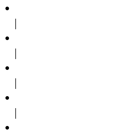
购买指南
|
会员卡
|
优惠券
|
买家秀
|
团购