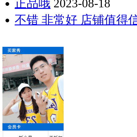
正品哦
2023-08-18
不错 非常好 店铺值得