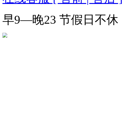
早9—晚23 节假日不休