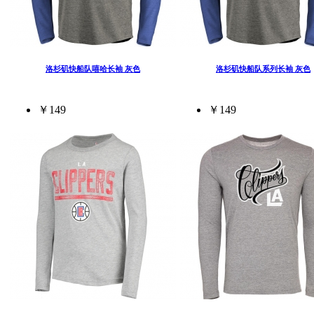
洛杉矶快船队嘻哈长袖 灰色
洛杉矶快船队系列长袖 灰色
￥149
￥149