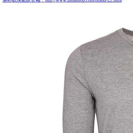
洛杉矶快船队长袖：http://www.usbashop.com/brand-22.html