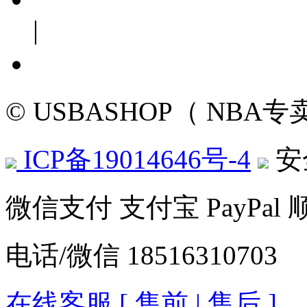
|
联系我们
© USBASHOP（ NBA专
ICP备19014646号-4
安
微信支付 支付宝 PayPal 顺
电话/微信 18516310703
在线客服 [ 售前 | 售后 ]