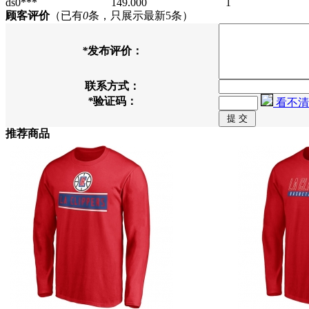
ds0***
149.000
1
顾客评价
（已有
0
条，只展示最新5条）
*
发布评价：
联系方式：
*
验证码：
看不清
推荐商品