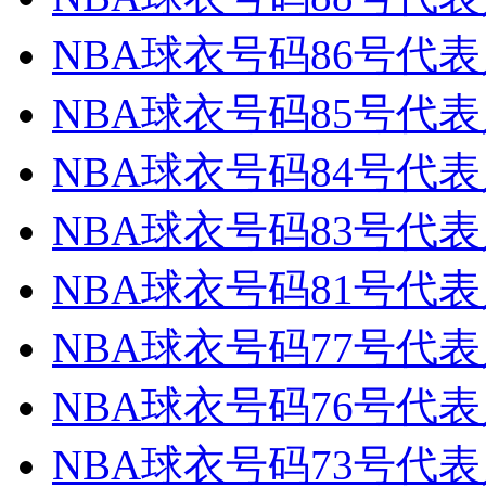
NBA球衣号码86号代
NBA球衣号码85号代
NBA球衣号码84号代
NBA球衣号码83号代
NBA球衣号码81号代
NBA球衣号码77号代
NBA球衣号码76号代
NBA球衣号码73号代