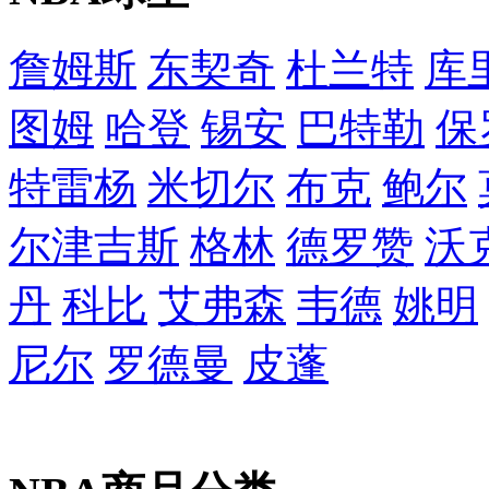
詹姆斯
东契奇
杜兰特
库
图姆
哈登
锡安
巴特勒
保
特雷杨
米切尔
布克
鲍尔
尔津吉斯
格林
德罗赞
沃
丹
科比
艾弗森
韦德
姚明
尼尔
罗德曼
皮蓬