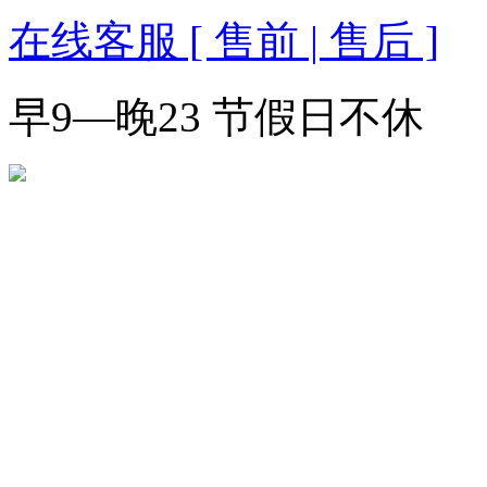
在线客服 [ 售前 | 售后 ]
早9—晚23 节假日不休