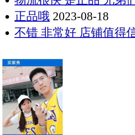
正品哦
2023-08-18
不错 非常好 店铺值得