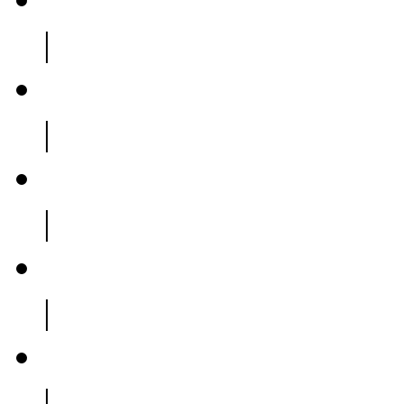
|
买家秀
|
团购
|
加盟批发
|
强强联盟
|