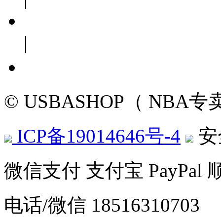
English
|
联系我们
© USBASHOP（ NBA专
ICP备19014646号-4
安
微信支付 支付宝 PayPal 顺
电话/微信 18516310703