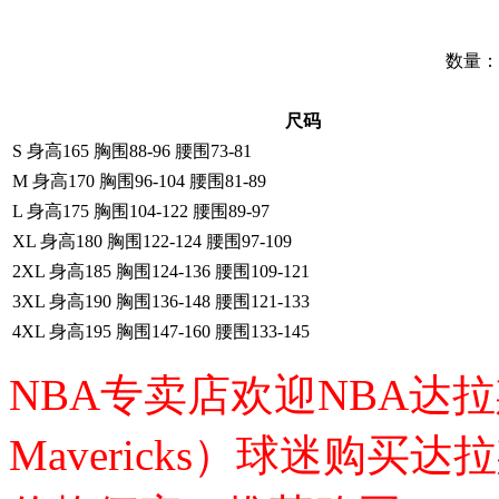
数量：
尺码
S 身高165 胸围88-96 腰围73-81
M 身高170 胸围96-104 腰围81-89
L 身高175 胸围104-122 腰围89-97
XL 身高180 胸围122-124 腰围97-109
2XL 身高185 胸围124-136 腰围109-121
3XL 身高190 胸围136-148 腰围121-133
4XL 身高195 胸围147-160 腰围133-145
NBA专卖店欢迎NBA达拉斯
Mavericks）球迷购