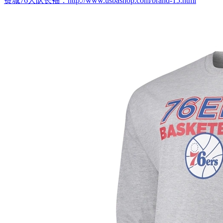
费城76人队长袖：http://www.usbashop.com/brand-15.html