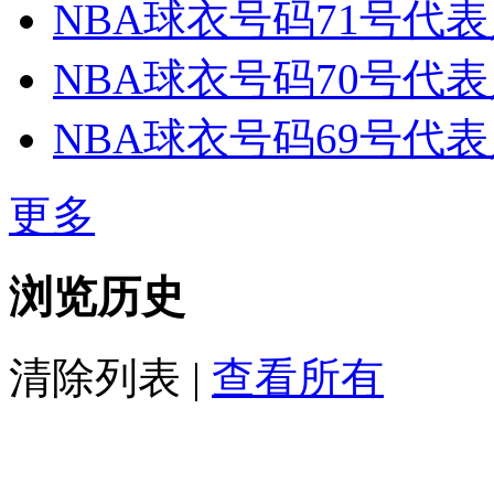
NBA球衣号码71号代
NBA球衣号码70号代
NBA球衣号码69号代
更多
浏览历史
清除列表
|
查看所有