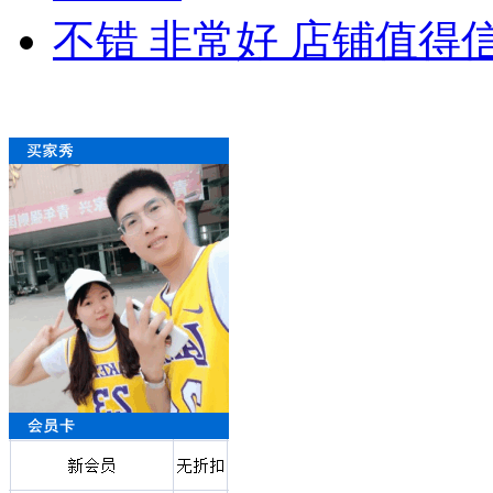
不错 非常好 店铺值得