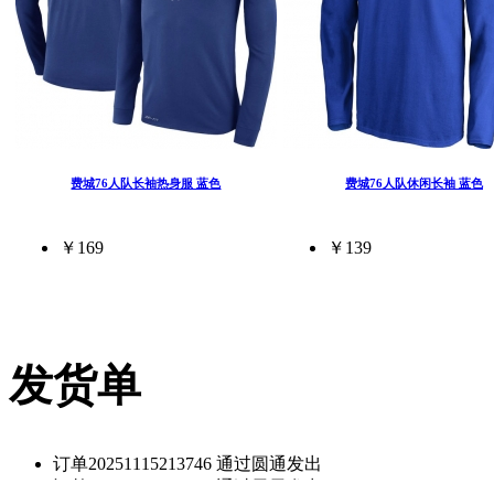
费城76人队长袖热身服 蓝色
费城76人队休闲长袖 蓝色
￥169
￥139
发货单
订单
20251115213746
通过
圆通
发出
订单
20250422229479
通过
天天
发出