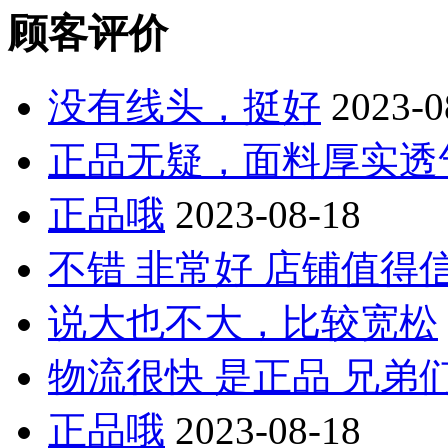
订单
20250422228828
通过
申通
发出
顾客评价
订单
20250418230421
通过
圆通
发出
订单
20250418235717
通过
圆通
发出
订单
20250418234828
通过
圆通
发出
没有线头，挺好
2023-0
订单
20250418239988
通过
顺丰
发出
订单
20250418232285
通过
圆通
发出
订单
20250418236435
通过
圆通
发出
正品无疑，面料厚实透
正品哦
2023-08-18
不错 非常好 店铺值得
说大也不大，比较宽松
物流很快 是正品 兄弟
正品哦
2023-08-18