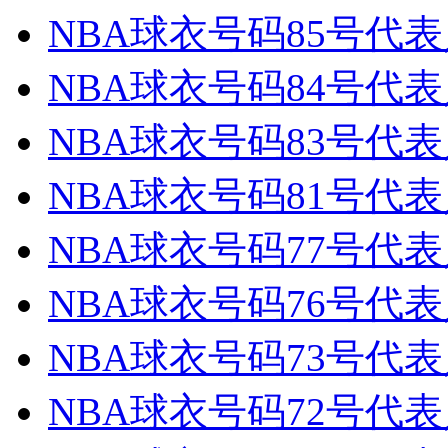
NBA球衣号码85号代
NBA球衣号码84号代
NBA球衣号码83号代
NBA球衣号码81号代
NBA球衣号码77号代
NBA球衣号码76号代
NBA球衣号码73号代
NBA球衣号码72号代