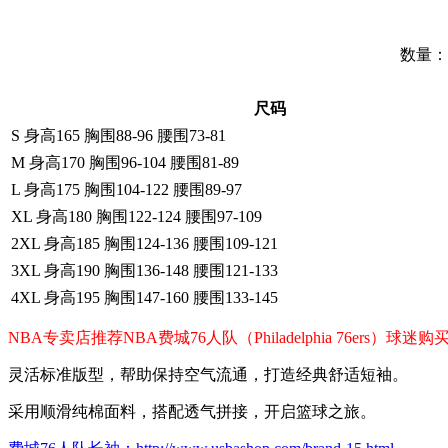
数量：
尺码
S 身高165 胸围88-96 腰围73-81
M 身高170 胸围96-104 腰围81-89
L 身高175 胸围104-122 腰围89-97
XL 身高180 胸围122-124 腰围97-109
2XL 身高185 胸围124-136 腰围109-121
3XL 身高190 胸围136-148 腰围121-133
4XL 身高195 胸围147-160 腰围133-145
NBA专卖店推荐NBA费城76人队（Philadelphia 76e
灵活标准版型，帮助保持空气流通，打造经典舒适短袖。
采用顺滑纯棉面料，搭配透气拼接，开启篮球之旅。