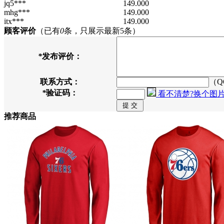
jq5***
149.000
mhg***
149.000
itx***
149.000
顾客评价
（已有
0
条，只展示最新5条）
*
发布评价：
联系方式：
（Q
*
验证码：
看不清楚?换个图
推荐商品