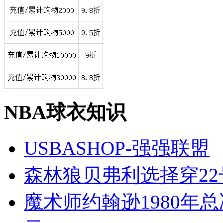
NBA球衣知识
USBASHOP-强强联盟
森林狼贝弗利选择穿22
魔术师约翰逊1980年总