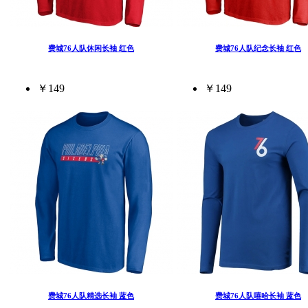
费城76人队休闲长袖 红色
费城76人队纪念长袖 红色
￥149
￥149
费城76人队精选长袖 蓝色
费城76人队嘻哈长袖 蓝色