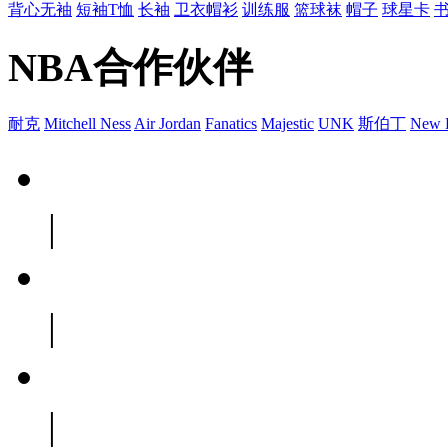
背心无袖
短袖T恤
长袖
卫衣帽衫
训练服
篮球袜
帽子
球星卡
NBA合作伙伴
耐克
Mitchell Ness
Air Jordan
Fanatics
Majestic
UNK
斯伯丁
New 
购买指南
|
会员卡
|
优惠券
|