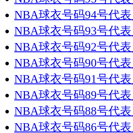
NBA球衣号码94号代
NBA球衣号码93号代
NBA球衣号码92号代
NBA球衣号码90号代
NBA球衣号码91号代
NBA球衣号码89号代
NBA球衣号码88号代
NBA球衣号码86号代