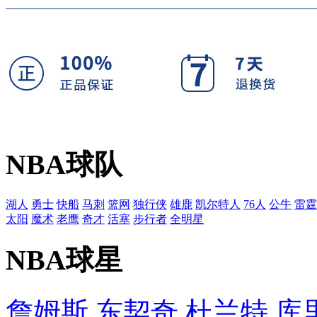
NBA球队
湖人
勇士
快船
马刺
篮网
独行侠
雄鹿
凯尔特人
76人
公牛
雷霆
太阳
魔术
老鹰
奇才
活塞
步行者
全明星
NBA球星
詹姆斯
东契奇
杜兰特
库