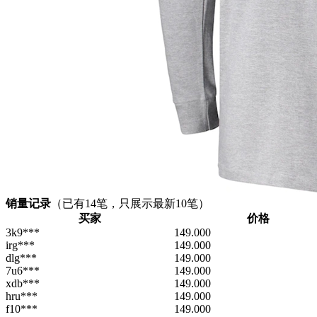
销量记录
（已有
14
笔，只展示最新10笔）
买家
价格
3k9***
149.000
irg***
149.000
dlg***
149.000
7u6***
149.000
xdb***
149.000
hru***
149.000
f10***
149.000