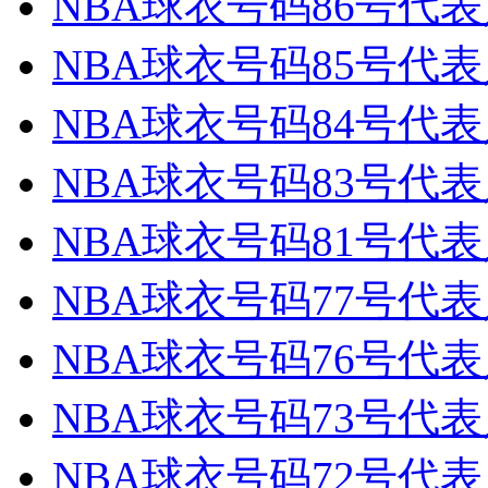
NBA球衣号码86号代
NBA球衣号码85号代
NBA球衣号码84号代
NBA球衣号码83号代
NBA球衣号码81号代
NBA球衣号码77号代
NBA球衣号码76号代
NBA球衣号码73号代
NBA球衣号码72号代