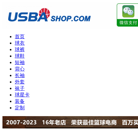
首页
球衣
球裤
球鞋
短袖
背心
长袖
外套
袜子
球星卡
装备
定制