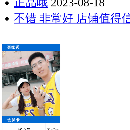
正品哦
2023-08-18
不错 非常好 店铺值得