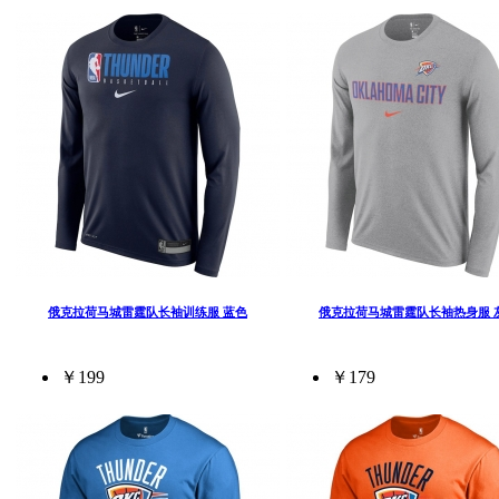
俄克拉荷马城雷霆队长袖训练服 蓝色
俄克拉荷马城雷霆队长袖热身服 
￥199
￥179