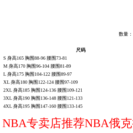
数量：
尺码
S 身高165 胸围88-96 腰围73-81
M 身高170 胸围96-104 腰围81-89
L 身高175 胸围104-122 腰围89-97
XL 身高180 胸围122-124 腰围97-109
2XL 身高185 胸围124-136 腰围109-121
3XL 身高190 胸围136-148 腰围121-133
4XL 身高195 胸围147-160 腰围133-145
NBA专卖店推荐NBA俄克