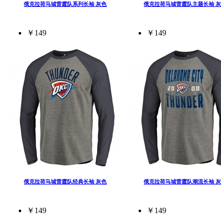
俄克拉荷马城雷霆队系列长袖 灰色
俄克拉荷马城雷霆队主题长袖 
￥149
￥149
俄克拉荷马城雷霆队经典长袖 灰色
俄克拉荷马城雷霆队潮流长袖 
￥149
￥149