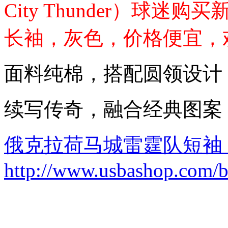
City Thunder）球
长袖，灰色，价格便宜，
面料纯棉，搭配圆领设计
续写传奇，融合经典图案
俄克拉荷马城雷霆队短袖
http://www.usbashop.com/b