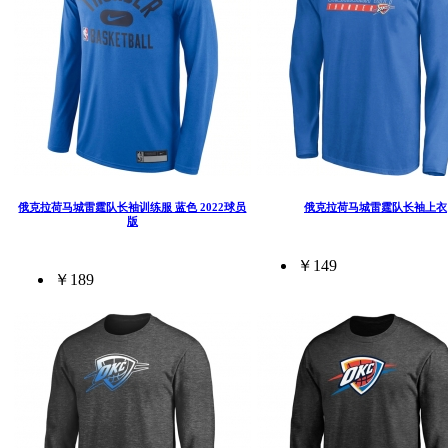
俄克拉荷马城雷霆队长袖训练服 蓝色 2022球员
俄克拉荷马城雷霆队长袖上衣
版
￥149
￥189