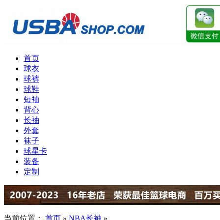
首页
球衣
球裤
球鞋
短袖
背心
长袖
外套
袜子
球星卡
装备
定制
当前位置：
首页
»
NBA长袖
»