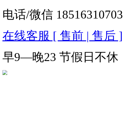
电话/微信 18516310703
在线客服 [ 售前 | 售后 ]
早9—晚23 节假日不休