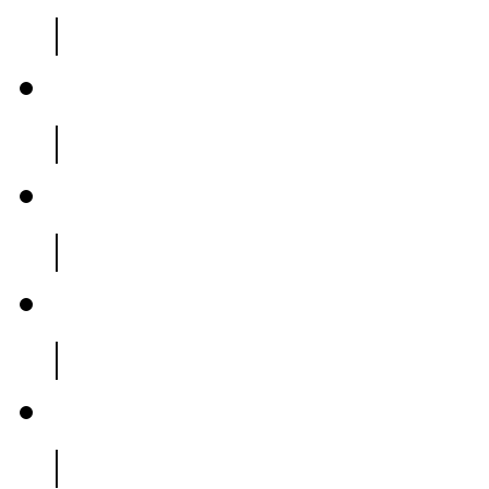
|
优惠券
|
买家秀
|
团购
|
加盟批发
|