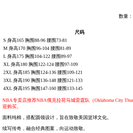
数量：
尺码
S 身高165 胸围88-96 腰围73-81
M 身高170 胸围96-104 腰围81-89
L 身高175 胸围104-122 腰围89-97
XL 身高180 胸围122-124 腰围97-109
2XL 身高185 胸围124-136 腰围109-121
3XL 身高190 胸围136-148 腰围121-133
4XL 身高195 胸围147-160 腰围133-145
NBA专卖店推荐NBA俄克拉荷马城雷霆队（Oklahoma Cit
迎购买。
面料纯棉，搭配圆领设计，旨在致敬美国篮球文化。
续写传奇，融合经典图案，向运动致敬。