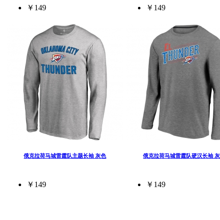
￥149
￥149
俄克拉荷马城雷霆队主题长袖 灰色
俄克拉荷马城雷霆队硬汉长袖 
￥149
￥149