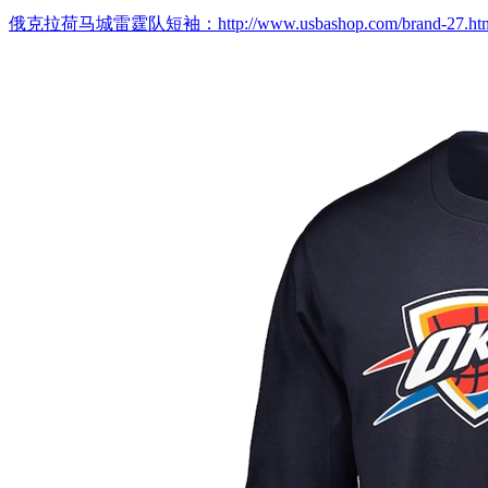
俄克拉荷马城雷霆队短袖：http://www.usbashop.com/brand-27.ht