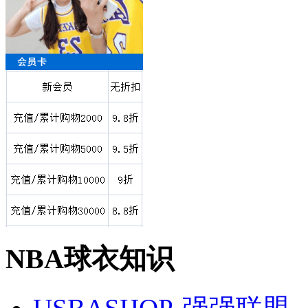
NBA球衣知识