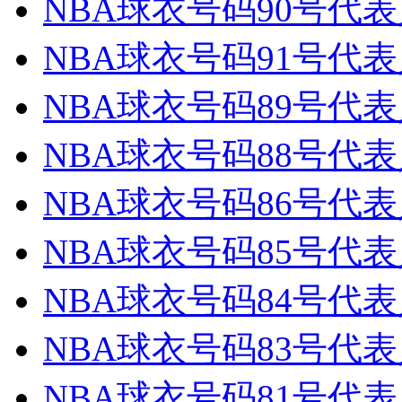
NBA球衣号码90号代
NBA球衣号码91号代
NBA球衣号码89号代
NBA球衣号码88号代
NBA球衣号码86号代
NBA球衣号码85号代
NBA球衣号码84号代
NBA球衣号码83号代
NBA球衣号码81号代