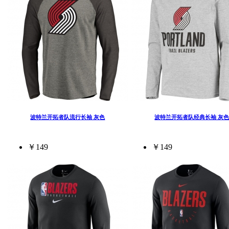
波特兰开拓者队流行长袖 灰色
波特兰开拓者队经典长袖 灰
￥149
￥149