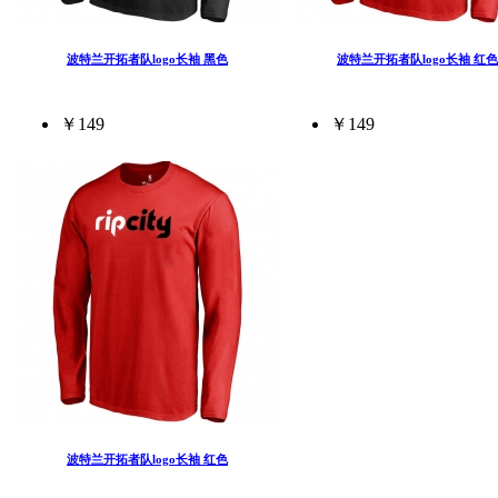
波特兰开拓者队logo长袖 黑色
波特兰开拓者队logo长袖 红色
￥149
￥149
波特兰开拓者队logo长袖 红色