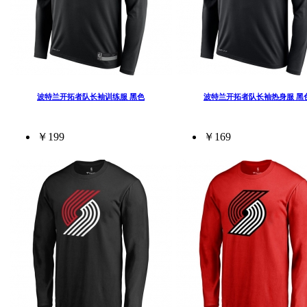
波特兰开拓者队长袖训练服 黑色
波特兰开拓者队长袖热身服 黑
￥199
￥169