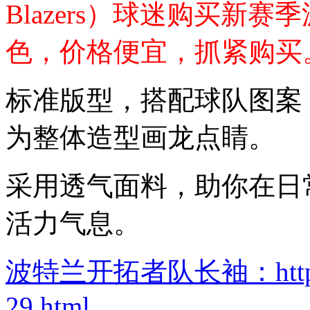
Blazers）球迷购买新
色，价格便宜，抓紧购买
标准版型，搭配球队图案
为整体造型画龙点睛。
采用透气面料，助你在日
活力气息。
波特兰开拓者队长袖：http://ww
29.html