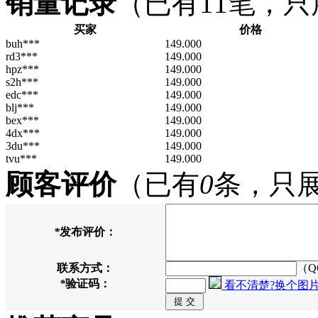
销量记录
（已有
11
笔，只
买家
价格
buh***
149.000
rd3***
149.000
hpz***
149.000
s2h***
149.000
edc***
149.000
blj***
149.000
bex***
149.000
4dx***
149.000
3du***
149.000
tvu***
149.000
顾客评价
（已有
0
条，只
*
发布评价：
联系方式：
（Q
*
验证码：
看不清楚?换个图