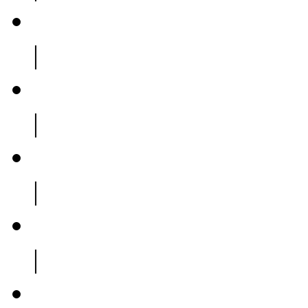
会员卡
|
优惠券
|
买家秀
|
团购
|
加盟批发