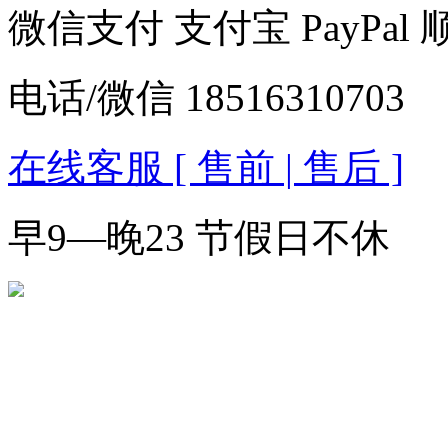
微信支付 支付宝 PayPal 顺
电话/微信 18516310703
在线客服 [ 售前 | 售后 ]
早9—晚23 节假日不休