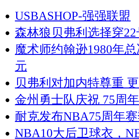
USBASHOP-强强联盟
森林狼贝弗利选择穿22
魔术师约翰逊1980年总
元
贝弗利对加内特尊重 更
金州勇士队庆祝 75周
耐克发布NBA75周年
NBA10大后卫球衣，