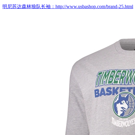
明尼苏达森林狼队长袖：http://www.usbashop.com/brand-25.html