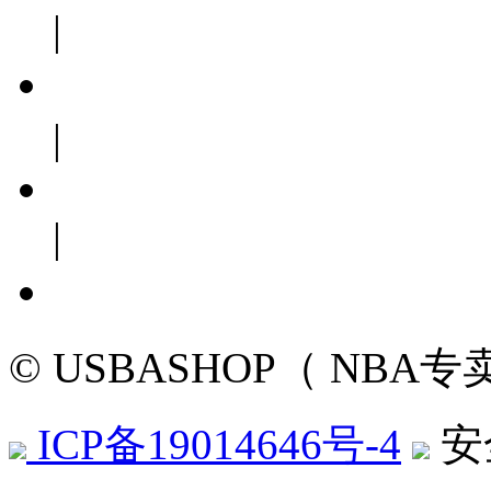
|
强强联盟
|
English
|
联系我们
© USBASHOP（ NBA专
ICP备19014646号-4
安