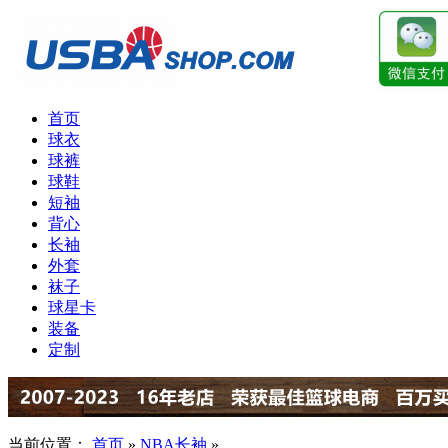
首页
球衣
球裤
球鞋
短袖
背心
长袖
外套
袜子
球星卡
装备
定制
当前位置：
首页
»
NBA长袖
»