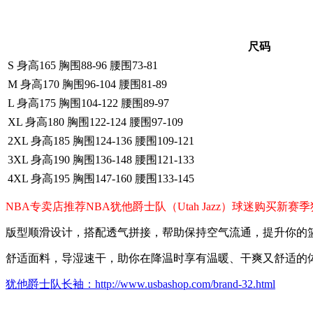
尺码
S 身高165 胸围88-96 腰围73-81
M 身高170 胸围96-104 腰围81-89
L 身高175 胸围104-122 腰围89-97
XL 身高180 胸围122-124 腰围97-109
2XL 身高185 胸围124-136 腰围109-121
3XL 身高190 胸围136-148 腰围121-133
4XL 身高195 胸围147-160 腰围133-145
NBA专卖店推荐NBA犹他爵士队（Utah Jazz）球迷购买
版型顺滑设计，搭配透气拼接，帮助保持空气流通，提升你的
舒适面料，导湿速干，助你在降温时享有温暖、干爽又舒适的
犹他爵士队长袖：http://www.usbashop.com/brand-32.html