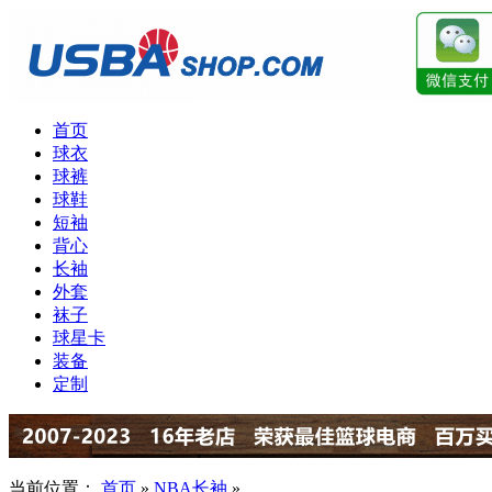
首页
球衣
球裤
球鞋
短袖
背心
长袖
外套
袜子
球星卡
装备
定制
当前位置：
首页
»
NBA长袖
»