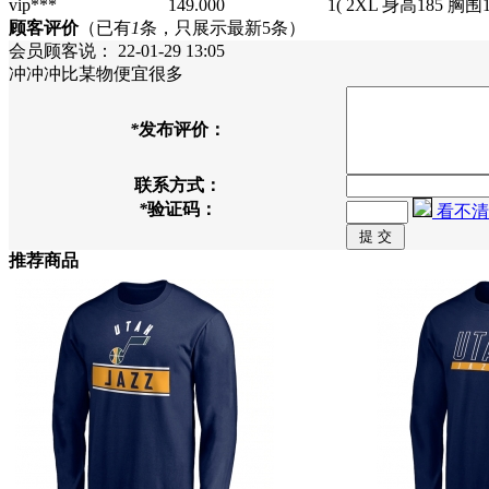
vip***
149.000
1
( 2XL 身高185 胸围12
顾客评价
（已有
1
条，只展示最新5条）
会员顾客
说：
22-01-29 13:05
冲冲冲比某物便宜很多
*
发布评价：
联系方式：
*
验证码：
看不清
推荐商品