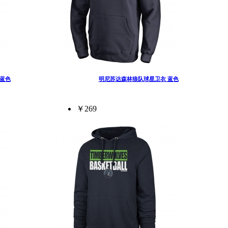
蓝色
明尼苏达森林狼队球星卫衣 蓝色
￥269