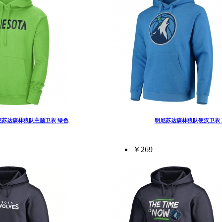
尼苏达森林狼队主题卫衣 绿色
明尼苏达森林狼队硬汉卫衣 
￥269