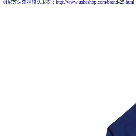
明尼苏达森林狼队卫衣：http://www.usbashop.com/brand-25.html