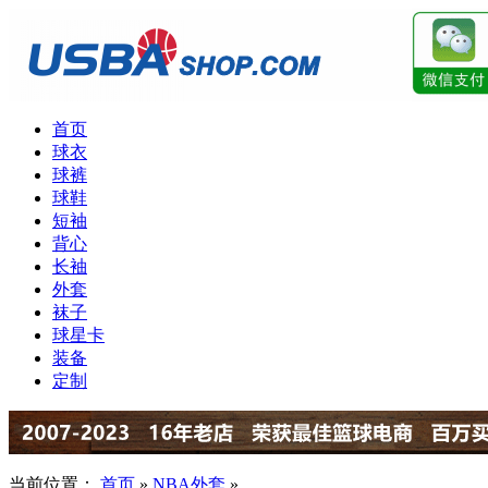
首页
球衣
球裤
球鞋
短袖
背心
长袖
外套
袜子
球星卡
装备
定制
当前位置：
首页
»
NBA外套
»