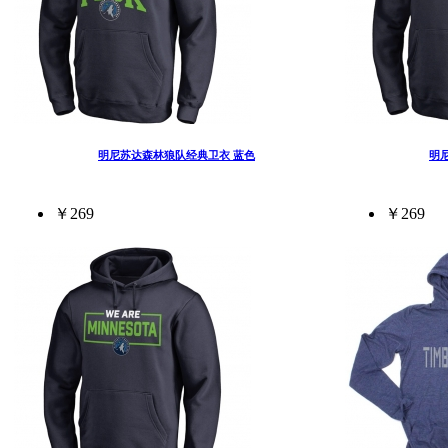
明尼苏达森林狼队经典卫衣 蓝色
明
￥269
￥269