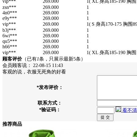
vip***
269.000
1
( XL 身高185-190 胸围1
zsn***
269.000
1
4n0***
269.000
1
e9y***
269.000
1
vip***
269.000
1
( S 身高170-175 胸围89
b3j***
269.000
1
6wi***
269.000
1
qu5***
269.000
1
h66***
269.000
1
vip***
269.000
1
( XL 身高185-190 胸围1
顾客评价
（已有
1
条，只展示最新5条）
会员顾客
说：
22-08-15 11:43
客观的说，衣服无死角的好看
*
发布评价：
联系方式：
*
验证码：
看不清
推荐商品