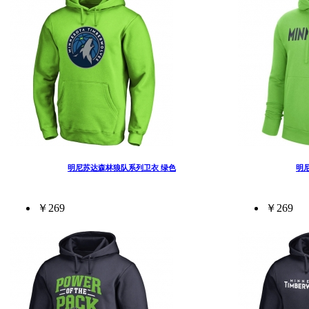
明尼苏达森林狼队系列卫衣 绿色
明
￥269
￥269