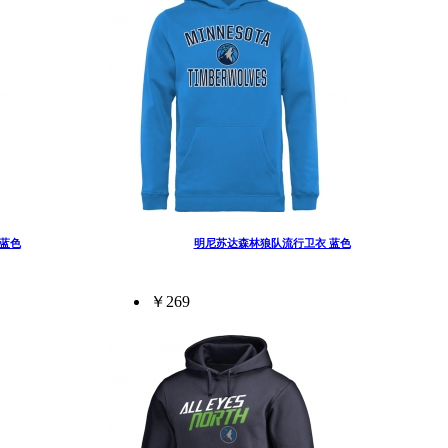
蓝色
明尼苏达森林狼队流行卫衣 蓝色
￥269