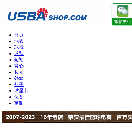
首页
球衣
球裤
球鞋
短袖
背心
长袖
外套
袜子
球星卡
装备
定制