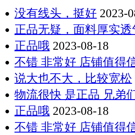
订单
20250418234828
通过
圆通
发出
没有线头，挺好
2023-0
订单
20250418239988
通过
顺丰
发出
订单
20250418232285
通过
圆通
发出
订单
20250418236435
通过
圆通
发出
正品无疑，面料厚实透
正品哦
2023-08-18
不错 非常好 店铺值得
说大也不大，比较宽松
物流很快 是正品 兄弟
正品哦
2023-08-18
不错 非常好 店铺值得