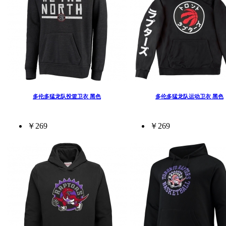
多伦多猛龙队投篮卫衣 黑色
多伦多猛龙队运动卫衣 黑色
￥269
￥269