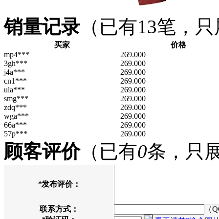
销量记录
（已有
13
笔，只
买家
价格
mp4***
269.000
3gh***
269.000
j4a***
269.000
cn1***
269.000
ula***
269.000
smg***
269.000
zdq***
269.000
wga***
269.000
66a***
269.000
57p***
269.000
顾客评价
（已有
0
条，只
*
发布评价：
联系方式：
（Q