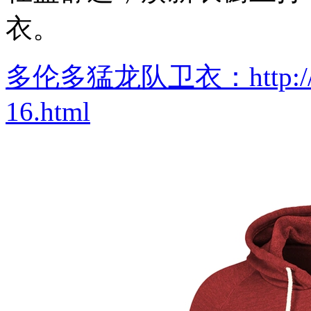
衣。
多伦多猛龙队卫衣：http://www
16.html