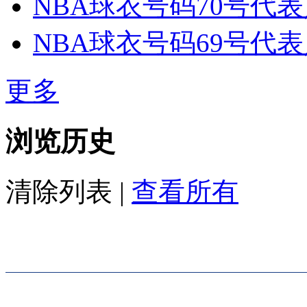
NBA球衣号码70号代
NBA球衣号码69号代
更多
浏览历史
清除列表
|
查看所有