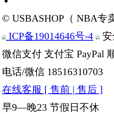
联系我们
© USBASHOP（ NBA专
ICP备19014646号-4
安
微信支付 支付宝 PayPal 顺
电话/微信 18516310703
在线客服 [ 售前 | 售后 ]
早9—晚23 节假日不休