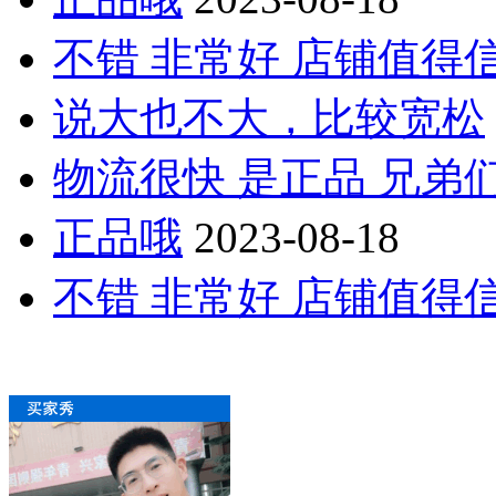
不错 非常好 店铺值得
说大也不大，比较宽松
物流很快 是正品 兄弟
正品哦
2023-08-18
不错 非常好 店铺值得