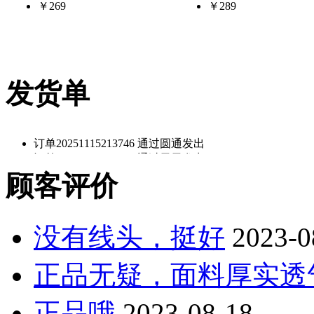
￥269
￥289
发货单
订单
20251115213746
通过
圆通
发出
订单
20250422229479
通过
天天
发出
订单
20250422228828
通过
申通
发出
顾客评价
订单
20250418230421
通过
圆通
发出
订单
20250418235717
通过
圆通
发出
订单
20250418234828
通过
圆通
发出
没有线头，挺好
2023-0
订单
20250418239988
通过
顺丰
发出
订单
20250418232285
通过
圆通
发出
订单
20250418236435
通过
圆通
发出
正品无疑，面料厚实透
正品哦
2023-08-18