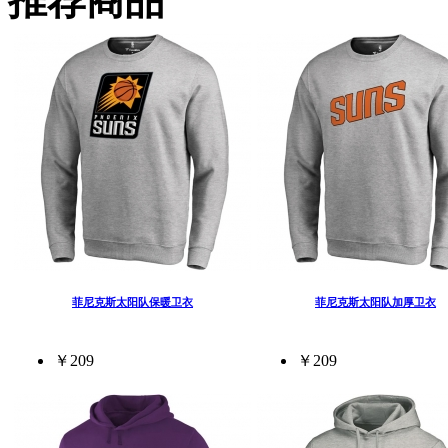
推荐商品
菲尼克斯太阳队保暖卫衣
菲尼克斯太阳队加厚卫衣
￥209
￥209