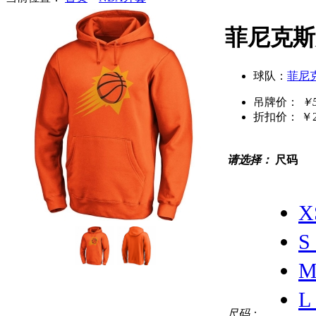
菲尼克斯
球队：
菲尼
吊牌价：
￥5
折扣价：
￥2
请选择：
尺码
X
S
M
L
尺码
：