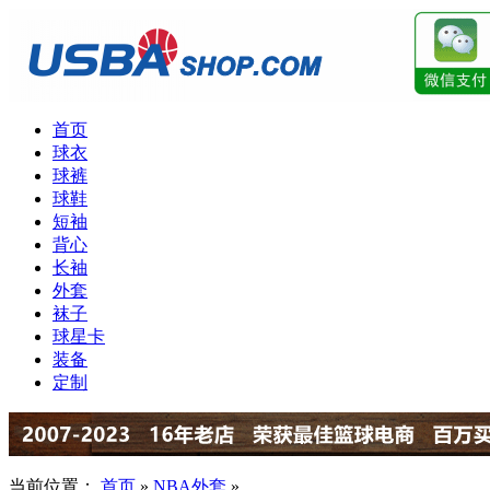
首页
球衣
球裤
球鞋
短袖
背心
长袖
外套
袜子
球星卡
装备
定制
当前位置：
首页
»
NBA外套
»