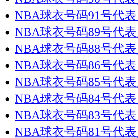
NBA球衣号码91号代
NBA球衣号码89号代
NBA球衣号码88号代
NBA球衣号码86号代
NBA球衣号码85号代
NBA球衣号码84号代
NBA球衣号码83号代
NBA球衣号码81号代