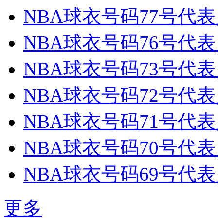
NBA球衣号码77号代
NBA球衣号码76号代
NBA球衣号码73号代
NBA球衣号码72号代
NBA球衣号码71号代
NBA球衣号码70号代
NBA球衣号码69号代
更多