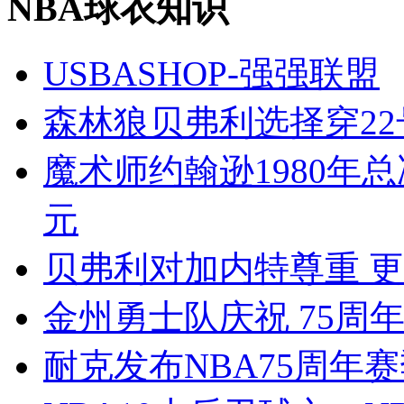
NBA球衣知识
USBASHOP-强强联盟
森林狼贝弗利选择穿22
魔术师约翰逊1980年总
元
贝弗利对加内特尊重 更
金州勇士队庆祝 75周
耐克发布NBA75周年