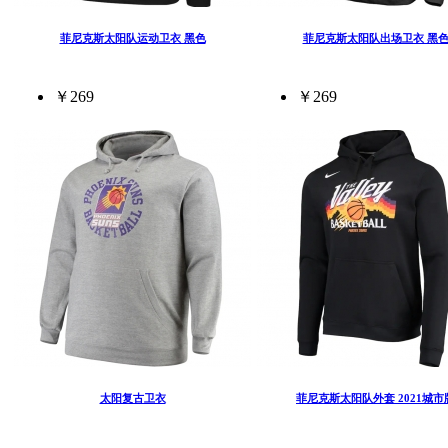
菲尼克斯太阳队运动卫衣 黑色
菲尼克斯太阳队出场卫衣 黑
￥269
￥269
太阳复古卫衣
菲尼克斯太阳队外套 2021城市