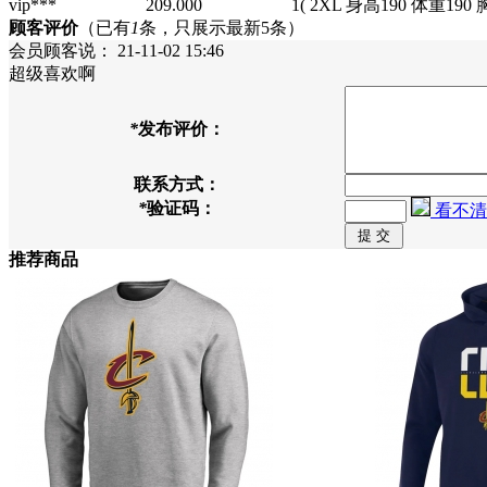
vip***
209.000
1
( 2XL 身高190 体重190 
顾客评价
（已有
1
条，只展示最新5条）
会员顾客
说：
21-11-02 15:46
超级喜欢啊
*
发布评价：
联系方式：
*
验证码：
看不清
推荐商品