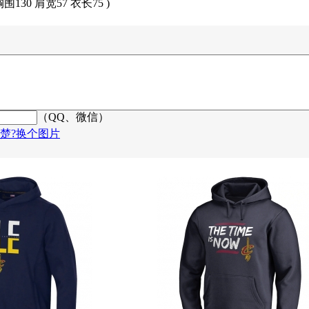
胸围130 肩宽57 衣长75 )
（QQ、微信）
楚?换个图片