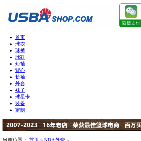
首页
球衣
球裤
球鞋
短袖
背心
长袖
外套
袜子
球星卡
装备
定制
当前位置：
首页
»
NBA外套
»