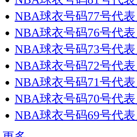
NBA球衣号码77号代
NBA球衣号码76号代
NBA球衣号码73号代
NBA球衣号码72号代
NBA球衣号码71号代
NBA球衣号码70号代
NBA球衣号码69号代
更多