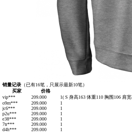
销量记录
（已有
16
笔，只展示最新10笔）
买家
价格
vip***
209.000
1
( S 身高163 体重110 胸围106 肩宽4
o9m***
209.000
1
jc6***
209.000
1
p2u***
209.000
1
e38***
209.000
1
7tr***
209.000
1
d4h***
209.000
1