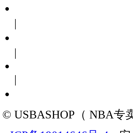
加盟批发
|
强强联盟
|
English
|
联系我们
© USBASHOP（ NBA专