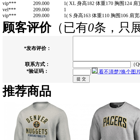
vip***
209.000
1
( XL 身高182 体重170 胸围124 肩
vel***
209.000
1
vip***
209.000
1
( S 身高163 体重110 胸围106 肩宽4
顾客评价
（已有
0
条，只
*
发布评价：
联系方式：
（Q
*
验证码：
看不清楚?换个图
推荐商品