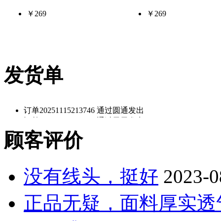
￥269
￥269
发货单
订单
20251115213746
通过
圆通
发出
订单
20250422229479
通过
天天
发出
订单
20250422228828
通过
申通
发出
顾客评价
订单
20250418230421
通过
圆通
发出
订单
20250418235717
通过
圆通
发出
订单
20250418234828
通过
圆通
发出
没有线头，挺好
2023-0
订单
20250418239988
通过
顺丰
发出
订单
20250418232285
通过
圆通
发出
订单
20250418236435
通过
圆通
发出
正品无疑，面料厚实透