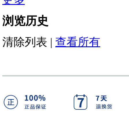
浏览历史
清除列表
|
查看所有