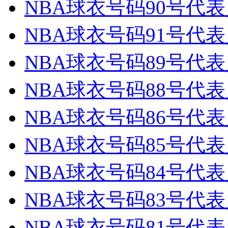
NBA球衣号码90号代
NBA球衣号码91号代
NBA球衣号码89号代
NBA球衣号码88号代
NBA球衣号码86号代
NBA球衣号码85号代
NBA球衣号码84号代
NBA球衣号码83号代
NBA球衣号码81号代