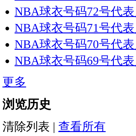
NBA球衣号码72号代
NBA球衣号码71号代
NBA球衣号码70号代
NBA球衣号码69号代
更多
浏览历史
清除列表
|
查看所有