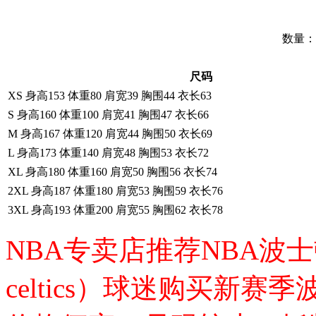
数量：
尺码
XS 身高153 体重80 肩宽39 胸围44 衣长63
S 身高160 体重100 肩宽41 胸围47 衣长66
M 身高167 体重120 肩宽44 胸围50 衣长69
L 身高173 体重140 肩宽48 胸围53 衣长72
XL 身高180 体重160 肩宽50 胸围56 衣长74
2XL 身高187 体重180 肩宽53 胸围59 衣长76
3XL 身高193 体重200 肩宽55 胸围62 衣长78
NBA专卖店推荐NBA波士
celtics）球迷购买新