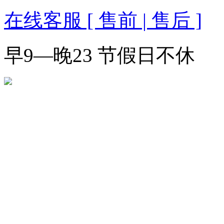
在线客服 [ 售前 | 售后 ]
早9—晚23 节假日不休