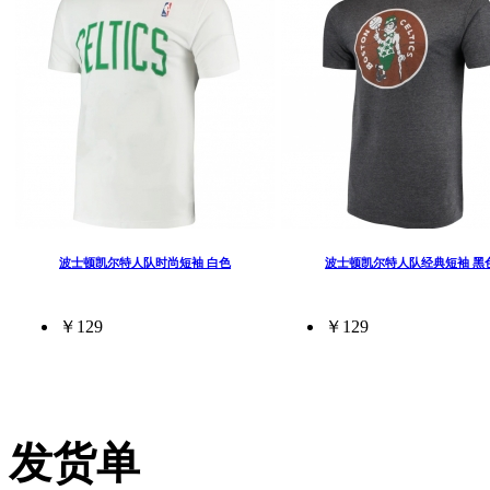
波士顿凯尔特人队时尚短袖 白色
波士顿凯尔特人队经典短袖 黑
￥129
￥129
发货单