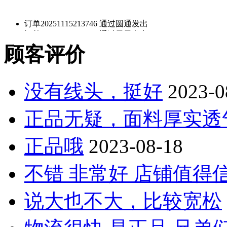
订单
20251115213746
通过
圆通
发出
订单
20250422229479
通过
天天
发出
订单
20250422228828
通过
申通
发出
顾客评价
订单
20250418230421
通过
圆通
发出
订单
20250418235717
通过
圆通
发出
订单
20250418234828
通过
圆通
发出
没有线头，挺好
2023-0
订单
20250418239988
通过
顺丰
发出
订单
20250418232285
通过
圆通
发出
订单
20250418236435
通过
圆通
发出
正品无疑，面料厚实透
正品哦
2023-08-18
不错 非常好 店铺值得
说大也不大，比较宽松