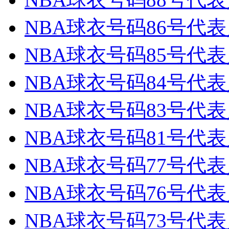
NBA球衣号码86号代
NBA球衣号码85号代
NBA球衣号码84号代
NBA球衣号码83号代
NBA球衣号码81号代
NBA球衣号码77号代
NBA球衣号码76号代
NBA球衣号码73号代