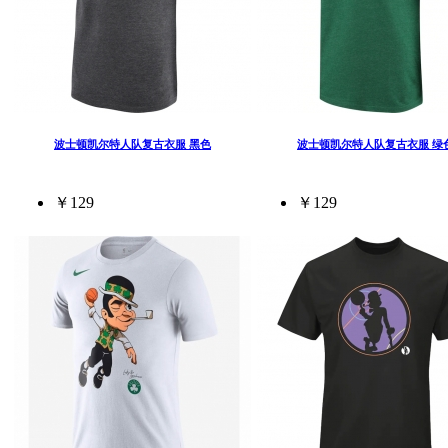
波士顿凯尔特人队复古衣服 黑色
波士顿凯尔特人队复古衣服 绿
￥129
￥129