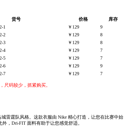
货号
价格
库存
2-1
￥129
9
2-2
￥129
8
2-3
￥129
8
2-4
￥129
7
2-5
￥129
7
2-6
￥129
9
2-7
￥129
7
格便宜，尺码较少，抓紧购买。
衣服提升您的俄克拉荷马城雷霆队风格。这款衣服由 Nike 精心打造，让您在比赛中始
Dri-FIT 面料有助于让您感觉舒适。