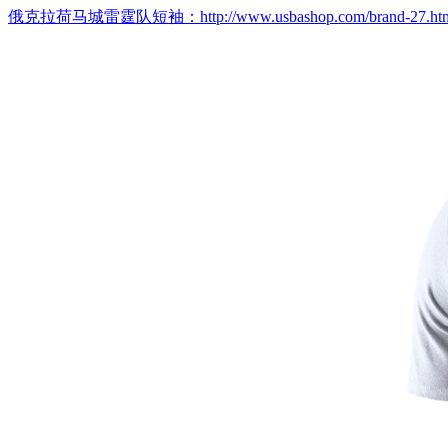
俄克拉荷马城雷霆队短袖：http://www.usbashop.com/brand-27.ht