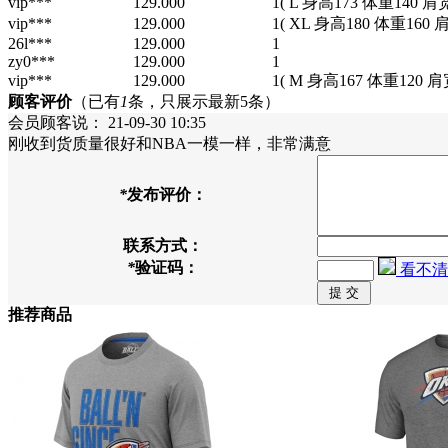
vip***
129.000
1
( L 身高173 体重140 肩
vip***
129.000
1
( XL 身高180 体重160 
26l***
129.000
1
zy0***
129.000
1
vip***
129.000
1
( M 身高167 体重120 肩
顾客评价
（已有
1
条，只展示最新5条）
会员顾客
说：
21-09-30 10:35
刚收到货质量很好和NBA一模一样，非常满意
*
发布评价：
联系方式：
*
验证码：
看不清
推荐商品