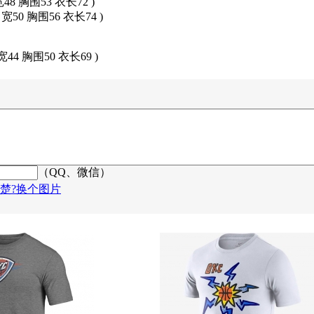
宽48 胸围53 衣长72 )
肩宽50 胸围56 衣长74 )
宽44 胸围50 衣长69 )
（QQ、微信）
楚?换个图片