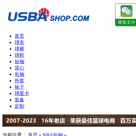
首页
球衣
球裤
球鞋
短袖
背心
长袖
外套
袜子
球星卡
装备
定制
当前位置：
首页
»
NBA短袖
»