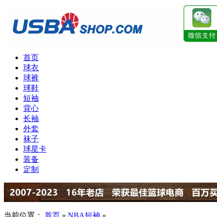
首页
球衣
球裤
球鞋
短袖
背心
长袖
外套
袜子
球星卡
装备
定制
当前位置：
首页
»
NBA短袖
»