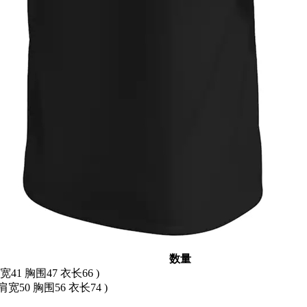
数量
肩宽41 胸围47 衣长66 )
 肩宽50 胸围56 衣长74 )