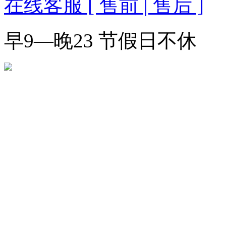
在线客服 [ 售前 | 售后 ]
早9—晚23 节假日不休