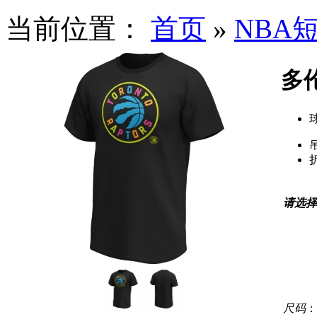
当前位置：
首页
»
NBA
多
请选
尺码
：