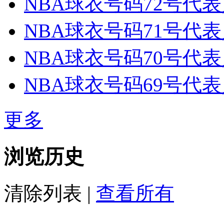
NBA球衣号码72号代
NBA球衣号码71号代
NBA球衣号码70号代
NBA球衣号码69号代
更多
浏览历史
清除列表
|
查看所有