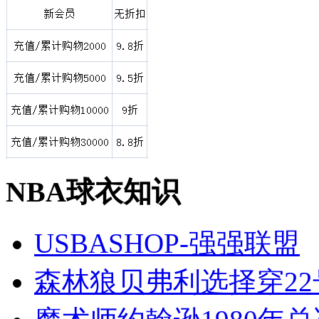
NBA球衣知识
USBASHOP-强强联盟
森林狼贝弗利选择穿22