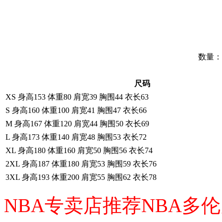
数量：
尺码
XS 身高153 体重80 肩宽39 胸围44 衣长63
S 身高160 体重100 肩宽41 胸围47 衣长66
M 身高167 体重120 肩宽44 胸围50 衣长69
L 身高173 体重140 肩宽48 胸围53 衣长72
XL 身高180 体重160 肩宽50 胸围56 衣长74
2XL 身高187 体重180 肩宽53 胸围59 衣长76
3XL 身高193 体重200 肩宽55 胸围62 衣长78
NBA专卖店推荐NBA多伦多猛龙