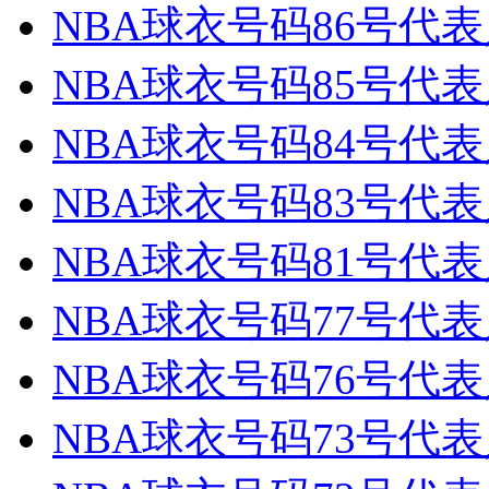
NBA球衣号码86号代
NBA球衣号码85号代
NBA球衣号码84号代
NBA球衣号码83号代
NBA球衣号码81号代
NBA球衣号码77号代
NBA球衣号码76号代
NBA球衣号码73号代