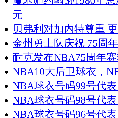
魔术师约翰逊1980年总
元
贝弗利对加内特尊重 更
金州勇士队庆祝 75周
耐克发布NBA75周年
NBA10大后卫球衣，
NBA球衣号码99号代
NBA球衣号码98号代
NBA球衣号码96号代