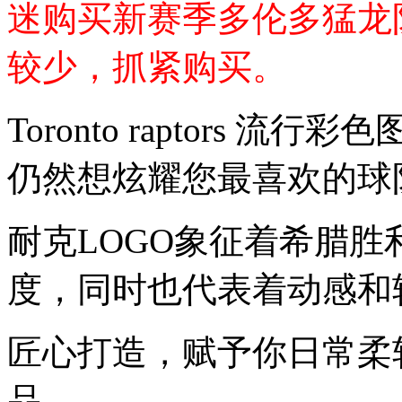
迷购买新赛季多伦多猛龙
较少，抓紧购买。
Toronto raptors
仍然想炫耀您最喜欢的球
耐克LOGO象征着希腊
度，同时也代表着动感和
匠心打造，赋予你日常柔
品。