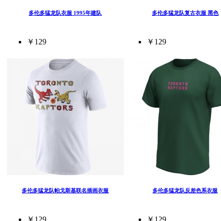
多伦多猛龙队衣服 1995年建队
多伦多猛龙队复古衣服 黑色
￥129
￥129
多伦多猛龙队帕戈斯基联名插画衣服
多伦多猛龙队反差色系衣服
￥129
￥129