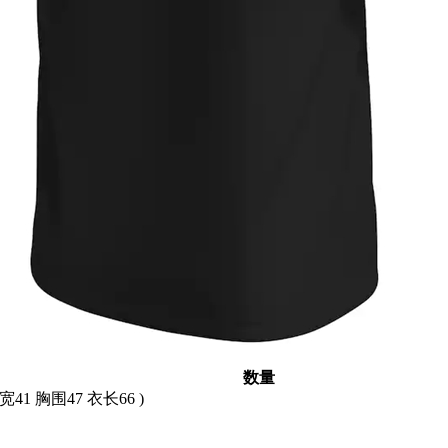
数量
肩宽41 胸围47 衣长66 )