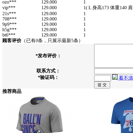
ozo***
129.000
1
vip***
129.000
1
( L 身高173 体重140 
21s***
129.000
1
708***
129.000
1
9p9***
129.000
1
h5g***
129.000
1
bt6***
129.000
1
顾客评价
（已有
0
条，只展示最新5条）
*
发布评价：
联系方式：
*
验证码：
看不清
推荐商品