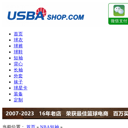
首页
球衣
球裤
球鞋
短袖
背心
长袖
外套
袜子
球星卡
装备
定制
当前位置：
首页
»
NBA短袖
»