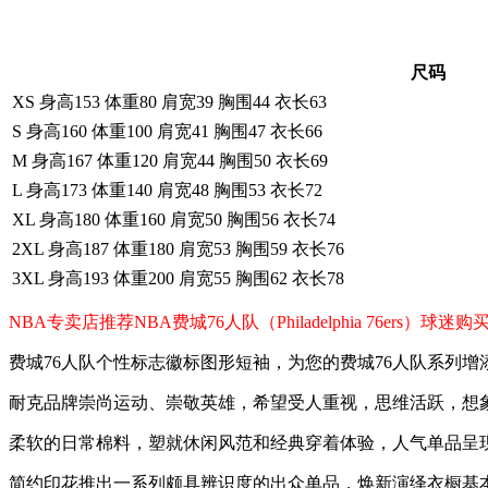
尺码
XS 身高153 体重80 肩宽39 胸围44 衣长63
S 身高160 体重100 肩宽41 胸围47 衣长66
M 身高167 体重120 肩宽44 胸围50 衣长69
L 身高173 体重140 肩宽48 胸围53 衣长72
XL 身高180 体重160 肩宽50 胸围56 衣长74
2XL 身高187 体重180 肩宽53 胸围59 衣长76
3XL 身高193 体重200 肩宽55 胸围62 衣长78
NBA专卖店推荐NBA费城76人队（Philadelphia 76e
费城76人队个性标志徽标图形短袖，为您的费城76人队系列
耐克品牌崇尚运动、崇敬英雄，希望受人重视，思维活跃，想
柔软的日常棉料，塑就休闲风范和经典穿着体验，人气单品呈
简约印花推出一系列颇具辨识度的出众单品，焕新演绎衣橱基