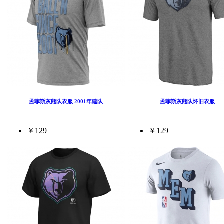
孟菲斯灰熊队衣服 2001年建队
孟菲斯灰熊队怀旧衣服
￥129
￥129