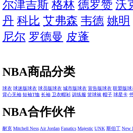
尔津吉斯
格林
德罗赞
沃
丹
科比
艾弗森
韦德
姚明
尼尔
罗德曼
皮蓬
NBA商品分类
球衣
球迷版球衣
球员版球衣
城市版球衣
宣告版球衣
联盟版球
背心无袖
短袖T恤
长袖
卫衣帽衫
训练服
篮球袜
帽子
球星卡
NBA合作伙伴
耐克
Mitchell Ness
Air Jordan
Fanatics
Majestic
UNK
斯伯丁
New 