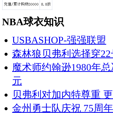
NBA球衣知识
USBASHOP-强强联盟
森林狼贝弗利选择穿22
魔术师约翰逊1980年总
元
贝弗利对加内特尊重 更
金州勇士队庆祝 75周