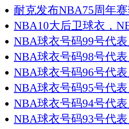
耐克发布NBA75周年
NBA10大后卫球衣，
NBA球衣号码99号代
NBA球衣号码98号代
NBA球衣号码96号代
NBA球衣号码95号代
NBA球衣号码94号代
NBA球衣号码93号代