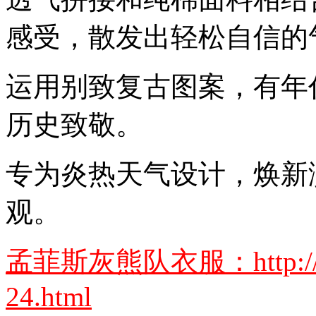
感受，散发出轻松自信的
运用别致复古图案，有年
历史致敬。
专为炎热天气设计，焕新
观。
孟菲斯灰熊队衣服：http://www
24.html