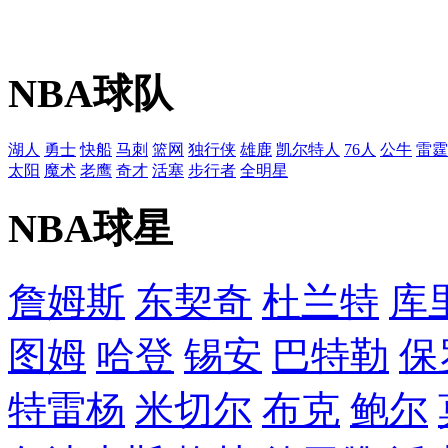
NBA球队
湖人
勇士
快船
马刺
篮网
独行侠
雄鹿
凯尔特人
76人
公牛
雷霆
太阳
魔术
老鹰
奇才
活塞
步行者
全明星
NBA球星
詹姆斯
东契奇
杜兰特
库
图姆
哈登
锡安
巴特勒
保
特雷杨
米切尔
布克
鲍尔