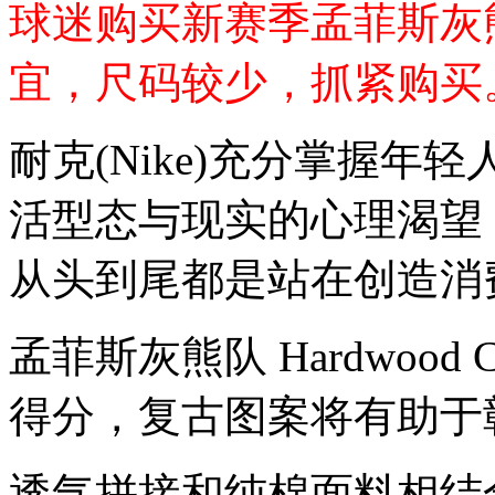
球迷购买新赛季孟菲斯灰
宜，尺码较少，抓紧购买
耐克(Nike)充分掌握
活型态与现实的心理渴望
从头到尾都是站在创造消
孟菲斯灰熊队 Hardwood 
得分，复古图案将有助于
透气拼接和纯棉面料相结