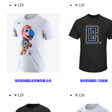
￥129
￥129
洛杉矶快船队吉祥物衣服 白色
洛杉矶快船队个性短袖
￥129
￥129