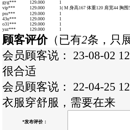
gyg***
129.000
1
vip***
129.000
1
( M 身高167 体重120 肩宽44 胸围5
pss***
129.000
1
43u***
129.000
1
o31***
129.000
1
yaz***
129.000
1
顾客评价
（已有
2
条，只
会员顾客
说：
23-08-02 12
很合适
会员顾客
说：
22-04-25 12
衣服穿舒服，需要在来
*
发布评价：