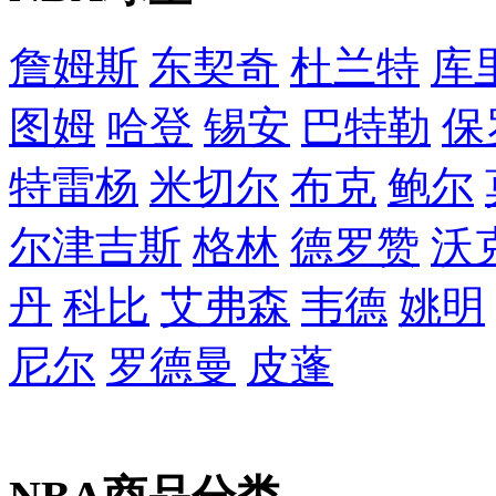
詹姆斯
东契奇
杜兰特
库
图姆
哈登
锡安
巴特勒
保
特雷杨
米切尔
布克
鲍尔
尔津吉斯
格林
德罗赞
沃
丹
科比
艾弗森
韦德
姚明
尼尔
罗德曼
皮蓬