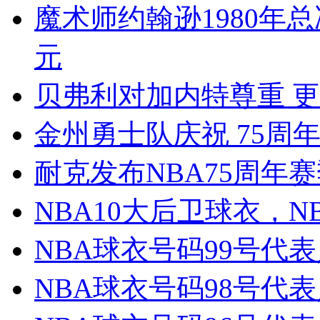
魔术师约翰逊1980年总
元
贝弗利对加内特尊重 更
金州勇士队庆祝 75周
耐克发布NBA75周年
NBA10大后卫球衣，
NBA球衣号码99号代
NBA球衣号码98号代