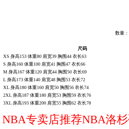
数量：
尺码
XS 身高153 体重80 肩宽39 胸围44 衣长63
S 身高160 体重100 肩宽41 胸围47 衣长66
M 身高167 体重120 肩宽44 胸围50 衣长69
L 身高173 体重140 肩宽48 胸围53 衣长72
XL 身高180 体重160 肩宽50 胸围56 衣长74
2XL 身高187 体重180 肩宽53 胸围59 衣长76
3XL 身高193 体重200 肩宽55 胸围62 衣长78
NBA专卖店推荐NBA洛杉矶快