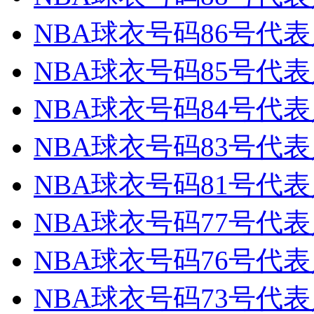
NBA球衣号码86号代
NBA球衣号码85号代
NBA球衣号码84号代
NBA球衣号码83号代
NBA球衣号码81号代
NBA球衣号码77号代
NBA球衣号码76号代
NBA球衣号码73号代