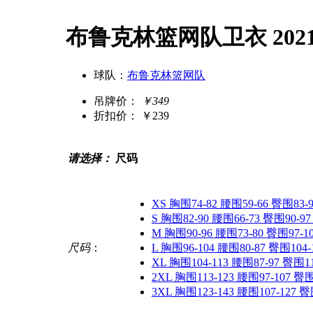
布鲁克林篮网队卫衣 20
球队：
布鲁克林篮网队
吊牌价：
￥349
折扣价：
￥239
请选择：
尺码
XS 胸围74-82 腰围59-66 臀围83-9
S 胸围82-90 腰围66-73 臀围90-97
M 胸围90-96 腰围73-80 臀围97-1
尺码
：
L 胸围96-104 腰围80-87 臀围104-
XL 胸围104-113 腰围87-97 臀围11
2XL 胸围113-123 腰围97-107 臀围
3XL 胸围123-143 腰围107-127 臀