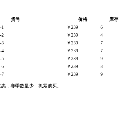
货号
价格
库存
-1
￥239
6
-2
￥239
4
-3
￥239
7
-4
￥239
7
-5
￥239
9
-6
￥239
8
-7
￥239
9
格优惠，赛季数量少，抓紧购买。