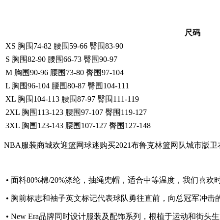
尺码
XS 胸围74-82 腰围59-66 臀围83-90
S 胸围82-90 腰围66-73 臀围90-97
M 胸围90-96 腰围73-80 臀围97-104
L 胸围96-104 腰围80-87 臀围104-111
XL 胸围104-113 腰围87-97 臀围111-119
2XL 胸围113-123 腰围97-107 臀围119-127
3XL 胸围123-143 腰围107-127 臀围127-148
NBA服装商城欢迎篮网球迷购买2021布鲁克林篮网队城市版卫
• 面料80%棉/20%涤纶，抽绳兜帽，适合中等温度，我们
• 胸前标志和袖子英文标记代表球队勇往直前，向总冠军冲击
• New Era品牌同时设计服装及配饰系列，根植于运动和街