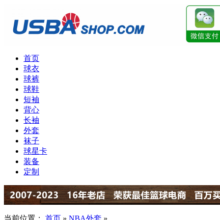
首页
球衣
球裤
球鞋
短袖
背心
长袖
外套
袜子
球星卡
装备
定制
当前位置：
首页
»
NBA外套
»