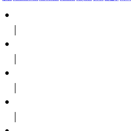
购买指南
|
会员卡
|
优惠券
|
买家秀
|
团购