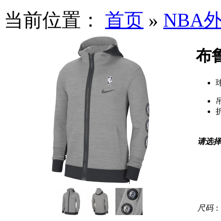
当前位置：
首页
»
NBA
布
请选
尺码
：