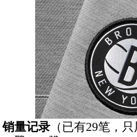
销量记录
（已有
29
笔，只