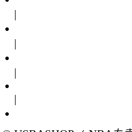
|
加盟批发
|
强强联盟
|
English
|
联系我们