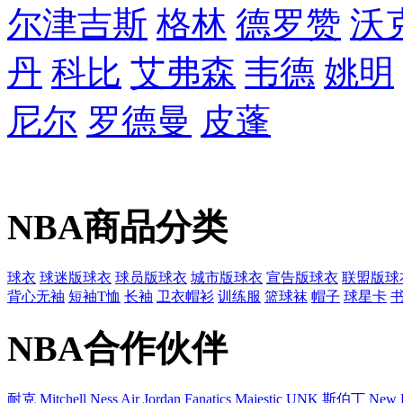
尔津吉斯
格林
德罗赞
沃
丹
科比
艾弗森
韦德
姚明
尼尔
罗德曼
皮蓬
NBA商品分类
球衣
球迷版球衣
球员版球衣
城市版球衣
宣告版球衣
联盟版球
背心无袖
短袖T恤
长袖
卫衣帽衫
训练服
篮球袜
帽子
球星卡
NBA合作伙伴
耐克
Mitchell Ness
Air Jordan
Fanatics
Majestic
UNK
斯伯丁
New 