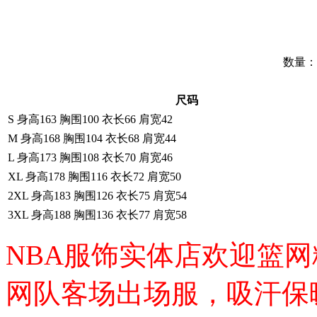
数量：
尺码
S 身高163 胸围100 衣长66 肩宽42
M 身高168 胸围104 衣长68 肩宽44
L 身高173 胸围108 衣长70 肩宽46
XL 身高178 胸围116 衣长72 肩宽50
2XL 身高183 胸围126 衣长75 肩宽54
3XL 身高188 胸围136 衣长77 肩宽58
NBA服饰实体店欢迎篮网粉
网队客场出场服，吸汗保