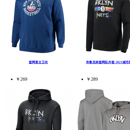
篮网复古卫衣
布鲁克林篮网队外套 2021城市
￥269
￥289