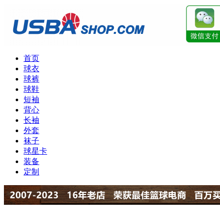
首页
球衣
球裤
球鞋
短袖
背心
长袖
外套
袜子
球星卡
装备
定制