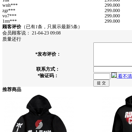
wnh***
299.000
zgr***
299.000
vo7***
299.000
1rm***
299.000
顾客评价
（已有
1
条，只展示最新5条）
会员顾客
说：
21-04-23 09:08
质量还行
*
发布评价：
联系方式：
*
验证码：
看不清
推荐商品