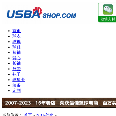
首页
球衣
球裤
球鞋
短袖
背心
长袖
外套
袜子
球星卡
装备
定制
当前位置：
首页
»
NBA外套
»