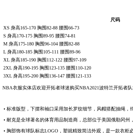
尺码
XS 身高165-170 胸围82-88 腰围66-73
S 身高170-175 胸围89-95 腰围74-81
M 身高175-180 胸围96-104 腰围82-88
L 身高180-185 胸围105-111 腰围89-96
XL 身高185-190 胸围112-122 腰围97-109
2XL 身高190-195 胸围123-135 腰围110-120
3XL 身高195-200 胸围136-147 腰围121-133
NBA衣服实体店欢迎开拓者球迷购买NBA2021波特兰开
• 标准版型，下摆和袖口采用加长罗纹细节，风帽搭配抽绳，
• 耐克是全球著名的体育用品制造商，总部位于美国俄勒冈州，
• 胸部饰有球队标志LOGO，塑就精致简洁外观，是一款衣柜