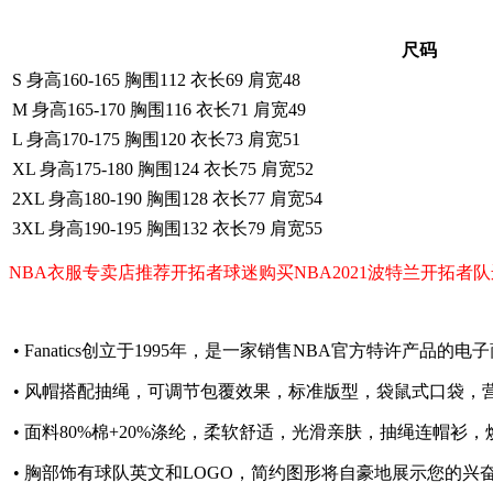
尺码
S 身高160-165 胸围112 衣长69 肩宽48
M 身高165-170 胸围116 衣长71 肩宽49
L 身高170-175 胸围120 衣长73 肩宽51
XL 身高175-180 胸围124 衣长75 肩宽52
2XL 身高180-190 胸围128 衣长77 肩宽54
3XL 身高190-195 胸围132 衣长79 肩宽55
NBA衣服专卖店推荐开拓者球迷购买NBA2021波特兰开拓者
• Fanatics创立于1995年，是一家销售NBA官方特许产品
• 风帽搭配抽绳，可调节包覆效果，标准版型，袋鼠式口袋，
• 面料80%棉+20%涤纶，柔软舒适，光滑亲肤，抽绳连帽衫
• 胸部饰有球队英文和LOGO，简约图形将自豪地展示您的兴