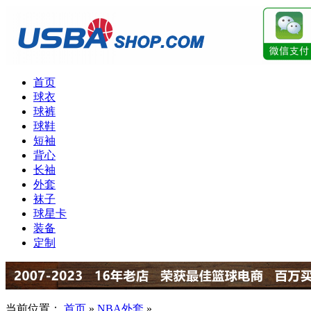
首页
球衣
球裤
球鞋
短袖
背心
长袖
外套
袜子
球星卡
装备
定制
当前位置：
首页
»
NBA外套
»