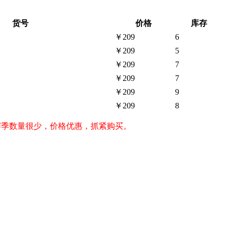
货号
价格
库存
￥209
6
￥209
5
￥209
7
￥209
7
￥209
9
￥209
8
s，赛季数量很少，价格优惠，抓紧购买。