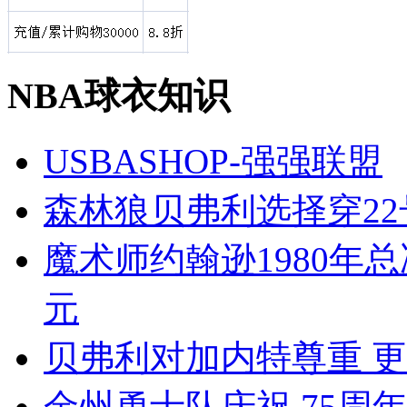
NBA球衣知识
USBASHOP-强强联盟
森林狼贝弗利选择穿22
魔术师约翰逊1980年总
元
贝弗利对加内特尊重 更
金州勇士队庆祝 75周