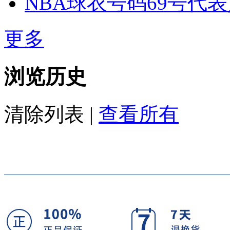
NBA球衣号码69号代
更多
浏览历史
清除列表
|
查看所有