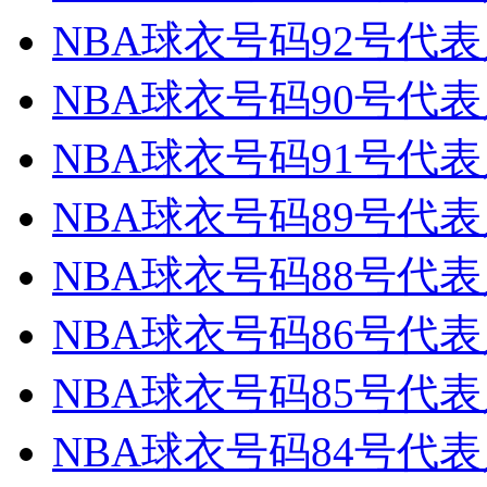
NBA球衣号码92号代
NBA球衣号码90号代
NBA球衣号码91号代
NBA球衣号码89号代
NBA球衣号码88号代
NBA球衣号码86号代
NBA球衣号码85号代
NBA球衣号码84号代