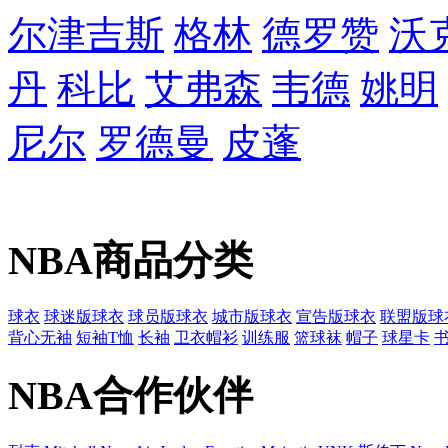
尔津吉斯
格林
德罗赞
沃
丹
科比
艾弗森
韦德
姚明
尼尔
罗德曼
皮蓬
NBA商品分类
球衣
球迷版球衣
球员版球衣
城市版球衣
宣告版球衣
联盟版球
背心无袖
短袖T恤
长袖
卫衣帽衫
训练服
篮球袜
帽子
球星卡
NBA合作伙伴