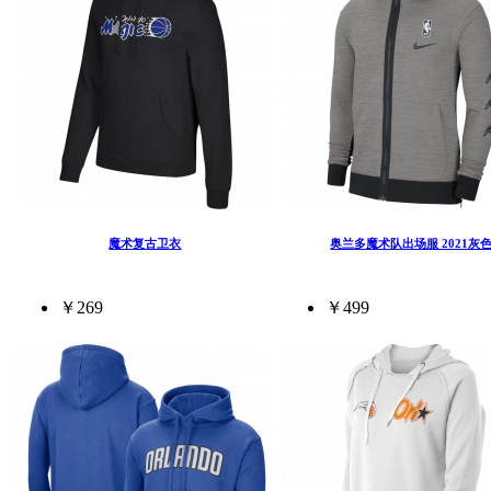
魔术复古卫衣
奥兰多魔术队出场服 2021灰
￥269
￥499