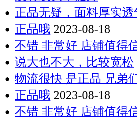
订单
20250418236435
通过
圆通
发出
正品无疑，面料厚实透
正品哦
2023-08-18
不错 非常好 店铺值得
说大也不大，比较宽松
物流很快 是正品 兄弟
正品哦
2023-08-18
不错 非常好 店铺值得