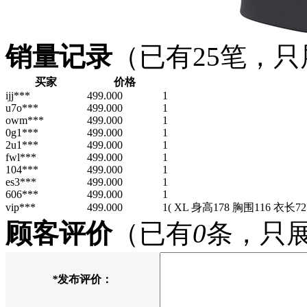
销量记录
（已有
25
笔，只
买家
价格
ijj***
499.000
1
u7o***
499.000
1
owm***
499.000
1
0g1***
499.000
1
2u1***
499.000
1
fwl***
499.000
1
104***
499.000
1
es3***
499.000
1
606***
499.000
1
vip***
499.000
1
( XL 身高178 胸围116 衣长72
顾客评价
（已有
0
条，只
*
发布评价：