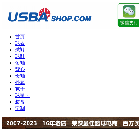
首页
球衣
球裤
球鞋
短袖
背心
长袖
外套
袜子
球星卡
装备
定制