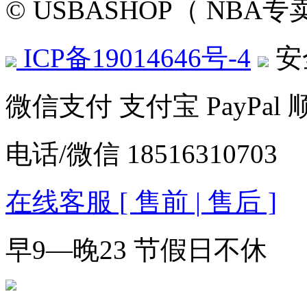
© USBASHOP（ NBA专
ICP备19014646号-4
安
微信支付 支付宝 PayPal 顺
电话/微信 18516310703
在线客服 [ 售前 | 售后 ]
早9—晚23 节假日不休