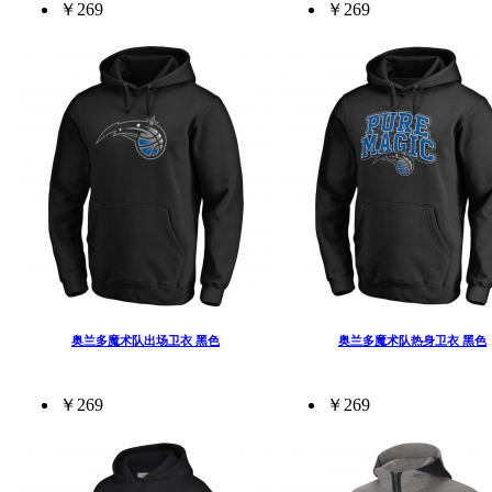
￥269
￥269
奥兰多魔术队出场卫衣 黑色
奥兰多魔术队热身卫衣 黑色
￥269
￥269