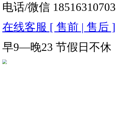
电话/微信 18516310703
在线客服 [ 售前 | 售后 ]
早9—晚23 节假日不休