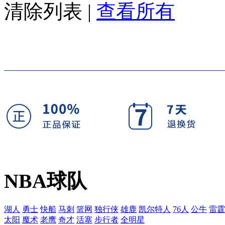
清除列表
|
查看所有
NBA球队
湖人
勇士
快船
马刺
篮网
独行侠
雄鹿
凯尔特人
76人
公牛
雷霆
太阳
魔术
老鹰
奇才
活塞
步行者
全明星