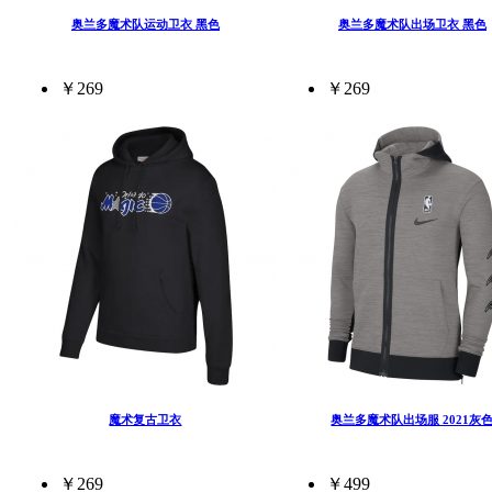
奥兰多魔术队运动卫衣 黑色
奥兰多魔术队出场卫衣 黑色
￥269
￥269
魔术复古卫衣
奥兰多魔术队出场服 2021灰
￥269
￥499