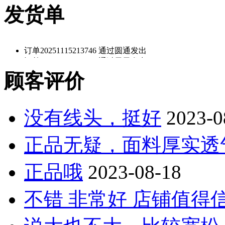
发货单
订单
20251115213746
通过
圆通
发出
订单
20250422229479
通过
天天
发出
订单
20250422228828
通过
申通
发出
顾客评价
订单
20250418230421
通过
圆通
发出
订单
20250418235717
通过
圆通
发出
订单
20250418234828
通过
圆通
发出
没有线头，挺好
2023-0
订单
20250418239988
通过
顺丰
发出
订单
20250418232285
通过
圆通
发出
订单
20250418236435
通过
圆通
发出
正品无疑，面料厚实透
正品哦
2023-08-18
不错 非常好 店铺值得