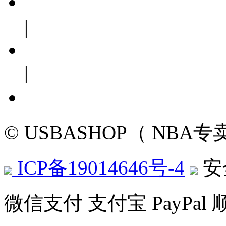
强强联盟
|
English
|
联系我们
© USBASHOP（ NBA专
ICP备19014646号-4
安
微信支付 支付宝 PayPal 顺