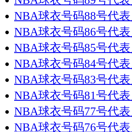
NBA球衣号码88号代
NBA球衣号码86号代
NBA球衣号码85号代
NBA球衣号码84号代
NBA球衣号码83号代
NBA球衣号码81号代
NBA球衣号码77号代
NBA球衣号码76号代