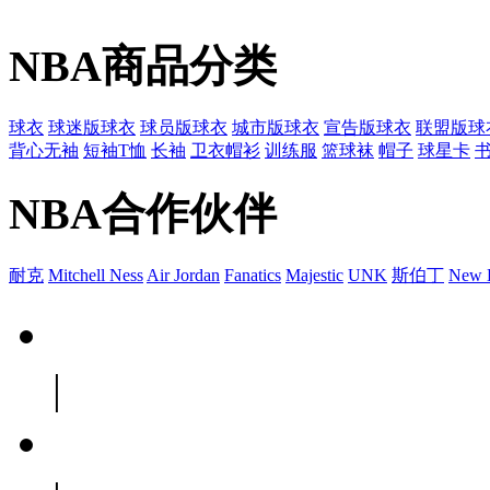
NBA商品分类
球衣
球迷版球衣
球员版球衣
城市版球衣
宣告版球衣
联盟版球
背心无袖
短袖T恤
长袖
卫衣帽衫
训练服
篮球袜
帽子
球星卡
NBA合作伙伴
耐克
Mitchell Ness
Air Jordan
Fanatics
Majestic
UNK
斯伯丁
New 
购买指南
|
会员卡