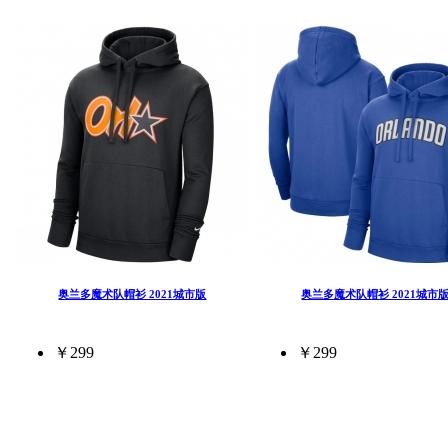
奥兰多魔术队帽衫 2021城市版
奥兰多魔术队帽衫 2021城市
￥299
￥299