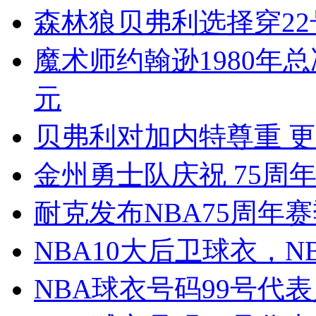
森林狼贝弗利选择穿22
魔术师约翰逊1980年总
元
贝弗利对加内特尊重 更
金州勇士队庆祝 75周
耐克发布NBA75周年
NBA10大后卫球衣，
NBA球衣号码99号代