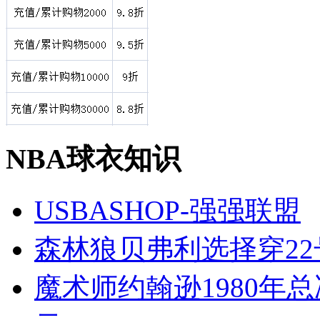
NBA球衣知识
USBASHOP-强强联盟
森林狼贝弗利选择穿22
魔术师约翰逊1980年总