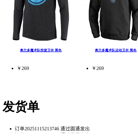
奥兰多魔术队投篮卫衣 黑色
奥兰多魔术队运动卫衣 黑色
￥269
￥269
发货单
订单
20251115213746
通过
圆通
发出
订单
20250422229479
通过
天天
发出