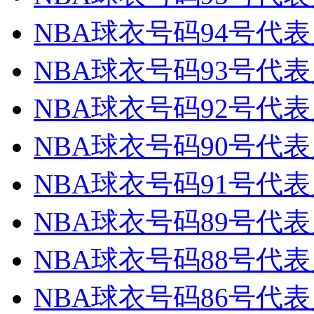
NBA球衣号码94号代
NBA球衣号码93号代
NBA球衣号码92号代
NBA球衣号码90号代
NBA球衣号码91号代
NBA球衣号码89号代
NBA球衣号码88号代
NBA球衣号码86号代