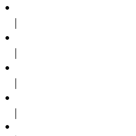
买家秀
|
团购
|
加盟批发
|
强强联盟
|
English