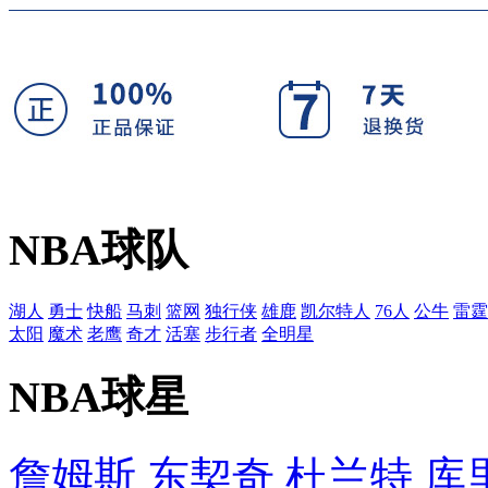
NBA球队
湖人
勇士
快船
马刺
篮网
独行侠
雄鹿
凯尔特人
76人
公牛
雷霆
太阳
魔术
老鹰
奇才
活塞
步行者
全明星
NBA球星
詹姆斯
东契奇
杜兰特
库