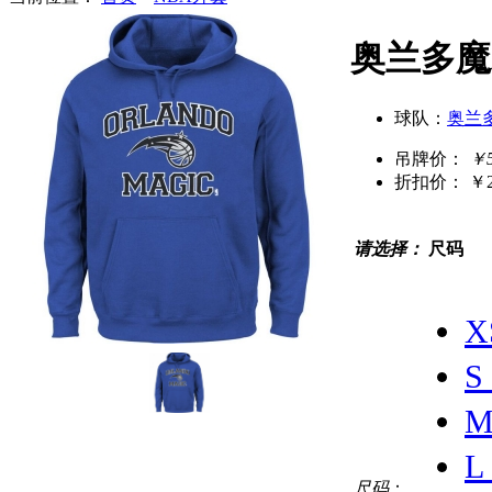
奥兰多魔
球队：
奥兰
吊牌价：
￥5
折扣价：
￥2
请选择：
尺码
X
S
M
L
尺码
：