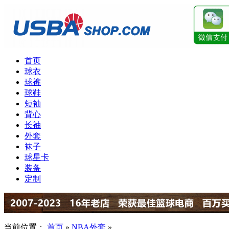
首页
球衣
球裤
球鞋
短袖
背心
长袖
外套
袜子
球星卡
装备
定制
当前位置：
首页
»
NBA外套
»