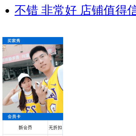
不错 非常好 店铺值得