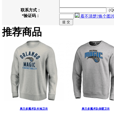
联系方式：
（Q
*
验证码：
看不清楚?换个图
推荐商品
奥兰多魔术队长袖卫衣
奥兰多魔术队保暖卫衣