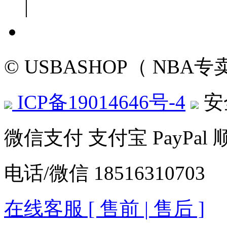
|
联系我们
© USBASHOP（ NBA专
ICP备19014646号-4
安
微信支付 支付宝 PayPal 顺
电话/微信 18516310703
在线客服 [ 售前 | 售后 ]