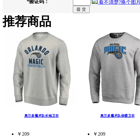
*
验证码：
看不清楚?换个图
推荐商品
奥兰多魔术队长袖卫衣
奥兰多魔术队保暖卫衣
￥209
￥209