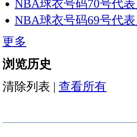
NBA球衣号码70号代
NBA球衣号码69号代
更多
浏览历史
清除列表
|
查看所有