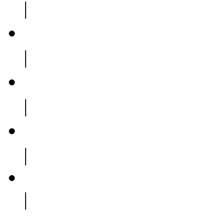
|
团购
|
加盟批发
|
强强联盟
|
English
|