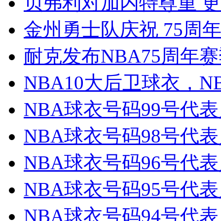
贝弗利对加内特尊重 更
金州勇士队庆祝 75周
耐克发布NBA75周年
NBA10大后卫球衣，
NBA球衣号码99号代
NBA球衣号码98号代
NBA球衣号码96号代
NBA球衣号码95号代
NBA球衣号码94号代