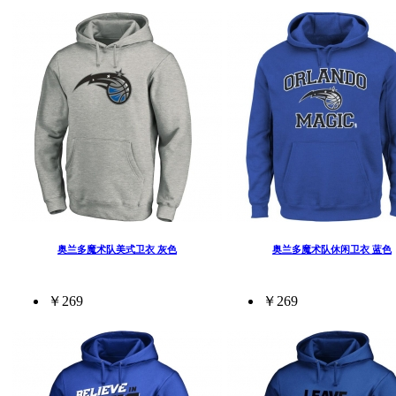
奥兰多魔术队美式卫衣 灰色
奥兰多魔术队休闲卫衣 蓝色
￥269
￥269