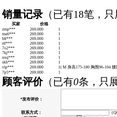
销量记录
（已有
18
笔，只
买家
价格
zmp***
269.000
1
ma6***
269.000
1
blt***
269.000
1
rtf***
269.000
1
7o2***
269.000
1
7kj***
269.000
1
nxq***
269.000
1
skb***
269.000
1
vip***
269.000
1
( M 身高175-180 胸围96-104 腰围
7p5***
269.000
1
顾客评价
（已有
0
条，只
*
发布评价：
联系方式：
（Q