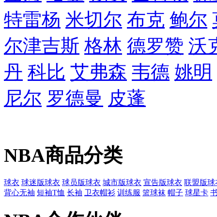
特雷杨
米切尔
布克
鲍尔
尔津吉斯
格林
德罗赞
沃
丹
科比
艾弗森
韦德
姚明
尼尔
罗德曼
皮蓬
NBA商品分类
球衣
球迷版球衣
球员版球衣
城市版球衣
宣告版球衣
联盟版球
背心无袖
短袖T恤
长袖
卫衣帽衫
训练服
篮球袜
帽子
球星卡