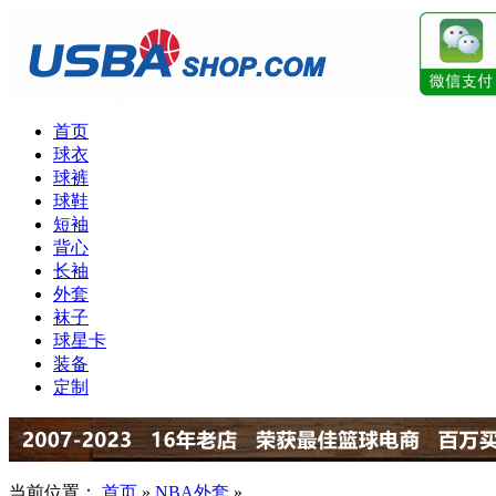
首页
球衣
球裤
球鞋
短袖
背心
长袖
外套
袜子
球星卡
装备
定制
当前位置：
首页
»
NBA外套
»