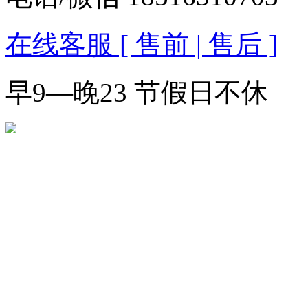
在线客服 [ 售前 | 售后 ]
早9—晚23 节假日不休