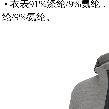
• 衣表91%涤纶/9%氨纶
纶/9%氨纶。