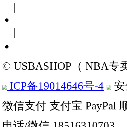
|
English
|
联系我们
© USBASHOP（ NBA专
ICP备19014646号-4
安
微信支付 支付宝 PayPal 顺
电话/微信 18516310703