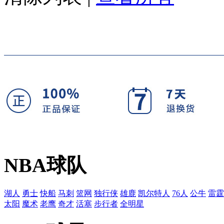
NBA球队
湖人
勇士
快船
马刺
篮网
独行侠
雄鹿
凯尔特人
76人
公牛
雷霆
太阳
魔术
老鹰
奇才
活塞
步行者
全明星