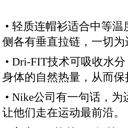
• 轻质连帽衫适合中等
侧各有垂直拉链，一切为
• Dri-FIT技术可吸收
身体的自然热量，从而保
• Nike公司有一句话
让他们走在运动最前沿。