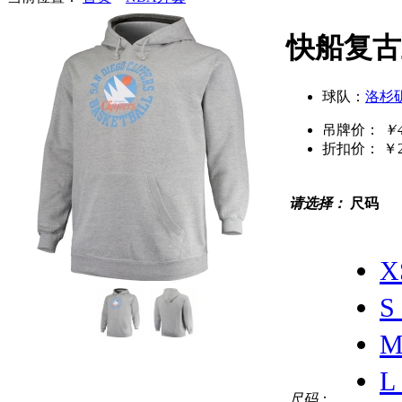
快船复古
球队：
洛杉
吊牌价：
￥4
折扣价：
￥2
请选择：
尺码
X
S
M
L
尺码
：