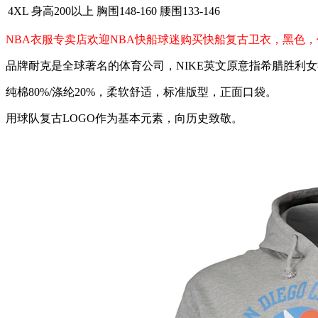
4XL 身高200以上 胸围148-160 腰围133-146
NBA衣服专卖店欢迎NBA快船球迷购买快船复古卫衣，黑色
品牌耐克是全球著名的体育公司，NIKE英文原意指希腊胜利
纯棉80%/涤纶20%，柔软舒适，标准版型，正面口袋。
用球队复古LOGO作为基本元素，向历史致敬。