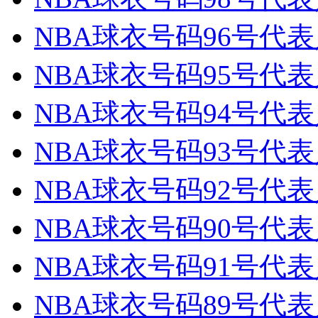
NBA球衣号码96号代
NBA球衣号码95号代
NBA球衣号码94号代
NBA球衣号码93号代
NBA球衣号码92号代
NBA球衣号码90号代
NBA球衣号码91号代
NBA球衣号码89号代