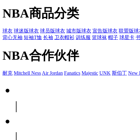
NBA商品分类
球衣
球迷版球衣
球员版球衣
城市版球衣
宣告版球衣
联盟版球
背心无袖
短袖T恤
长袖
卫衣帽衫
训练服
篮球袜
帽子
球星卡
NBA合作伙伴
耐克
Mitchell Ness
Air Jordan
Fanatics
Majestic
UNK
斯伯丁
New 
购买指南
|
会员卡
|