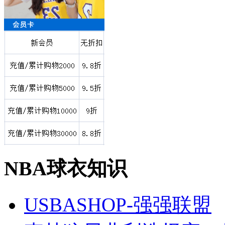
NBA球衣知识
USBASHOP-强强联盟