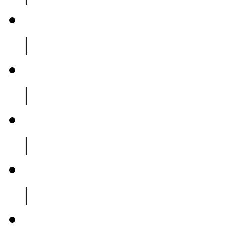
优惠券
|
买家秀
|
团购
|
加盟批发
|
强强联盟