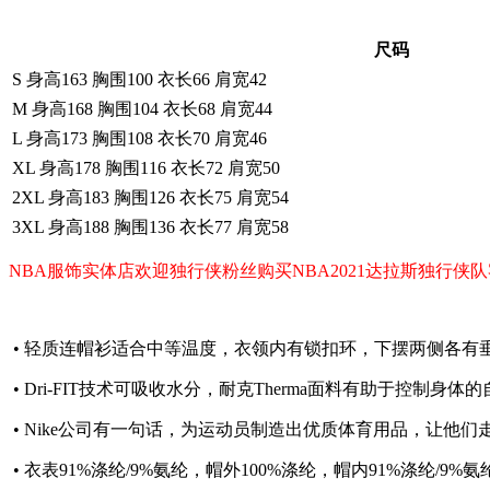
尺码
S 身高163 胸围100 衣长66 肩宽42
M 身高168 胸围104 衣长68 肩宽44
L 身高173 胸围108 衣长70 肩宽46
XL 身高178 胸围116 衣长72 肩宽50
2XL 身高183 胸围126 衣长75 肩宽54
3XL 身高188 胸围136 衣长77 肩宽58
NBA服饰实体店欢迎独行侠粉丝购买NBA2021达拉斯独行
• 轻质连帽衫适合中等温度，衣领内有锁扣环，下摆两侧各有
• Dri-FIT技术可吸收水分，耐克Therma面料有助于控制身
• Nike公司有一句话，为运动员制造出优质体育用品，让他们
• 衣表91%涤纶/9%氨纶，帽外100%涤纶，帽内91%涤纶/9%氨