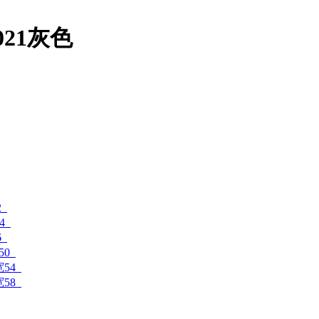
21灰色
2
4
6
50
宽54
宽58