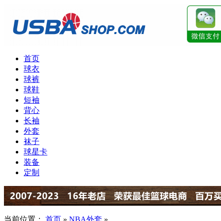
首页
球衣
球裤
球鞋
短袖
背心
长袖
外套
袜子
球星卡
装备
定制
当前位置：
首页
»
NBA外套
»