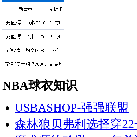
NBA球衣知识
USBASHOP-强强联盟
森林狼贝弗利选择穿22