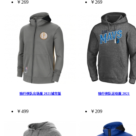
￥269
￥269
独行侠队出场服 2021城市版
独行侠队运动服 2021
￥499
￥209