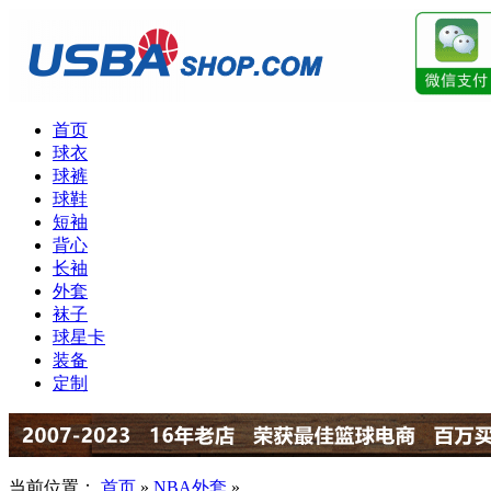
首页
球衣
球裤
球鞋
短袖
背心
长袖
外套
袜子
球星卡
装备
定制
当前位置：
首页
»
NBA外套
»