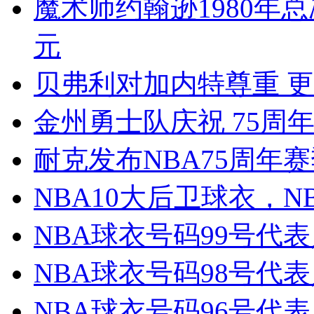
魔术师约翰逊1980年总
元
贝弗利对加内特尊重 更
金州勇士队庆祝 75周
耐克发布NBA75周年
NBA10大后卫球衣，
NBA球衣号码99号代
NBA球衣号码98号代
NBA球衣号码96号代