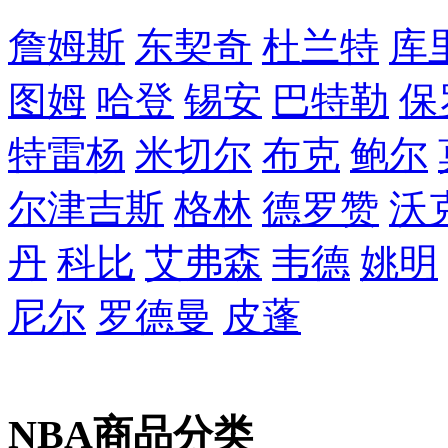
詹姆斯
东契奇
杜兰特
库
图姆
哈登
锡安
巴特勒
保
特雷杨
米切尔
布克
鲍尔
尔津吉斯
格林
德罗赞
沃
丹
科比
艾弗森
韦德
姚明
尼尔
罗德曼
皮蓬
NBA商品分类