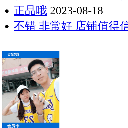
正品哦
2023-08-18
不错 非常好 店铺值得