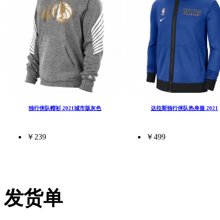
独行侠队帽衫 2021城市版灰色
达拉斯独行侠队热身服 2021
￥239
￥499
发货单