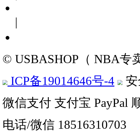
English
|
联系我们
© USBASHOP（ NBA专
ICP备19014646号-4
安
微信支付 支付宝 PayPal 顺
电话/微信 18516310703