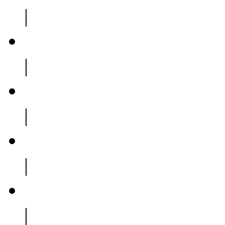
|
买家秀
|
团购
|
加盟批发
|
强强联盟
|