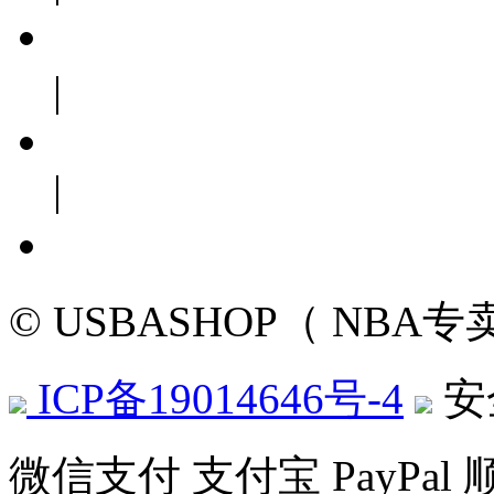
强强联盟
|
English
|
联系我们
© USBASHOP（ NBA专
ICP备19014646号-4
安
微信支付 支付宝 PayPal 顺