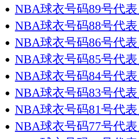
NBA球衣号码89号代
NBA球衣号码88号代
NBA球衣号码86号代
NBA球衣号码85号代
NBA球衣号码84号代
NBA球衣号码83号代
NBA球衣号码81号代
NBA球衣号码77号代