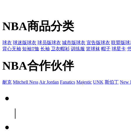
NBA商品分类
球衣
球迷版球衣
球员版球衣
城市版球衣
宣告版球衣
联盟版球
背心无袖
短袖T恤
长袖
卫衣帽衫
训练服
篮球袜
帽子
球星卡
NBA合作伙伴
耐克
Mitchell Ness
Air Jordan
Fanatics
Majestic
UNK
斯伯丁
New 
购买指南
|
会员卡