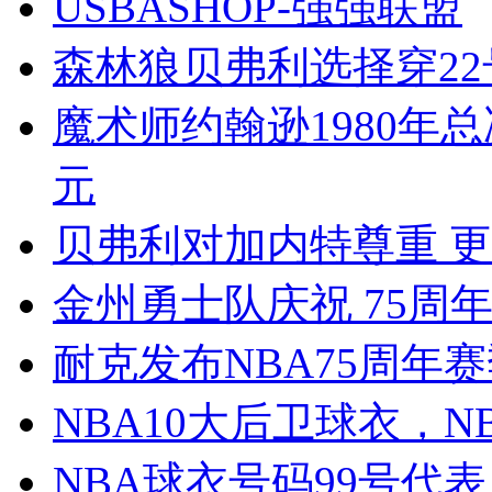
USBASHOP-强强联盟
森林狼贝弗利选择穿22
魔术师约翰逊1980年总
元
贝弗利对加内特尊重 更
金州勇士队庆祝 75周
耐克发布NBA75周年
NBA10大后卫球衣，
NBA球衣号码99号代