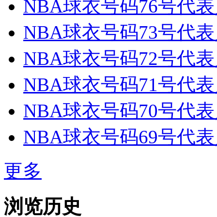
NBA球衣号码76号代
NBA球衣号码73号代
NBA球衣号码72号代
NBA球衣号码71号代
NBA球衣号码70号代
NBA球衣号码69号代
更多
浏览历史