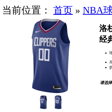
当前位置：
首页
»
NBA
洛
经
请选