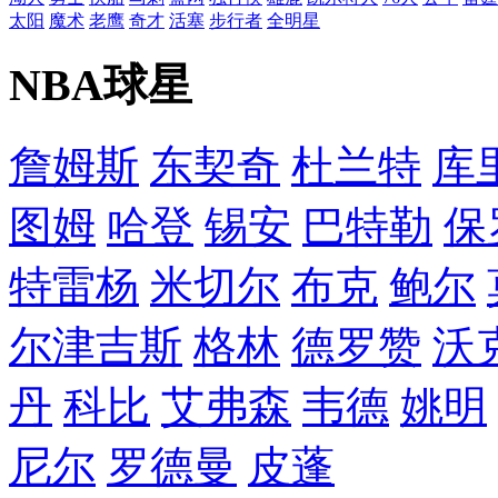
太阳
魔术
老鹰
奇才
活塞
步行者
全明星
NBA球星
詹姆斯
东契奇
杜兰特
库
图姆
哈登
锡安
巴特勒
保
特雷杨
米切尔
布克
鲍尔
尔津吉斯
格林
德罗赞
沃
丹
科比
艾弗森
韦德
姚明
尼尔
罗德曼
皮蓬