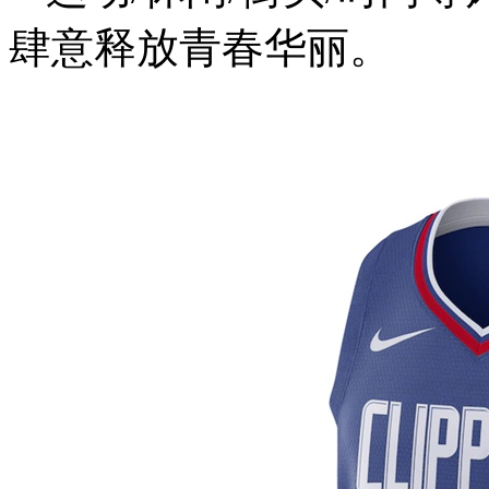
肆意释放青春华丽。