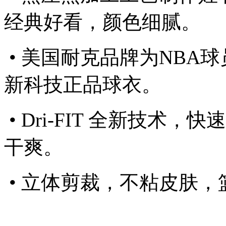
经典好看，颜色细腻。
• 美国耐克品牌为NBA
新科技正品球衣。
• Dri-FIT 全新技
干爽。
• 立体剪裁，不粘皮肤