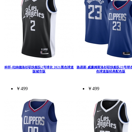
科怀-伦纳德洛杉矶快船队2号球衣 2021黑色球迷
路易斯-威廉姆斯洛杉矶快船队23号球衣 
版城市版
色球迷版经典配色版
￥499
￥499