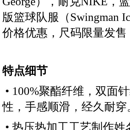
George），耐克NIK
版篮球队服（Swingman I
价格优惠，尺码限量发售
特点细节
• 100%聚酯纤维，双
性，手感顺滑，经久耐穿
• 热压热加工工艺制作姓名