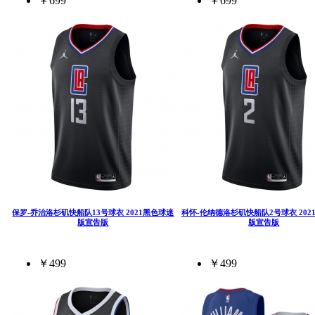
￥699
￥699
保罗-乔治洛杉矶快船队13号球衣 2021黑色球迷
科怀-伦纳德洛杉矶快船队2号球衣 202
版宣告版
版宣告版
￥499
￥499