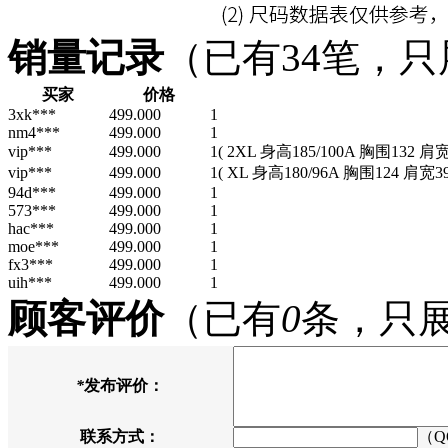
销量记录
（已有
34
笔，只
买家
价格
3xk***
499.000
1
nm4***
499.000
1
vip***
499.000
1
( 2XL 身高185/100A 胸围132 肩宽
vip***
499.000
1
( XL 身高180/96A 胸围124 肩宽39
94d***
499.000
1
573***
499.000
1
hac***
499.000
1
moe***
499.000
1
fx3***
499.000
1
uih***
499.000
1
顾客评价
（已有
0
条，只
*
发布评价：
联系方式：
（Q