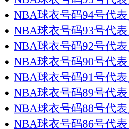
NBA球衣号码94号代
NBA球衣号码93号代
NBA球衣号码92号代
NBA球衣号码90号代
NBA球衣号码91号代
NBA球衣号码89号代
NBA球衣号码88号代
NBA球衣号码86号代