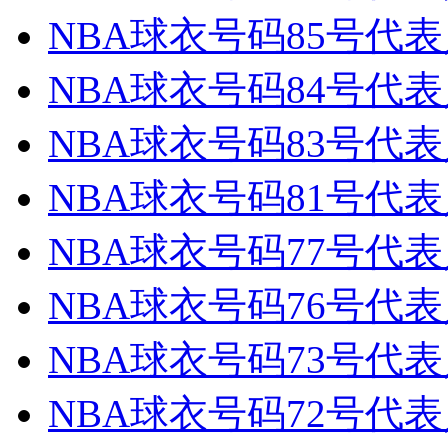
NBA球衣号码85号代
NBA球衣号码84号代
NBA球衣号码83号代
NBA球衣号码81号代
NBA球衣号码77号代
NBA球衣号码76号代
NBA球衣号码73号代
NBA球衣号码72号代