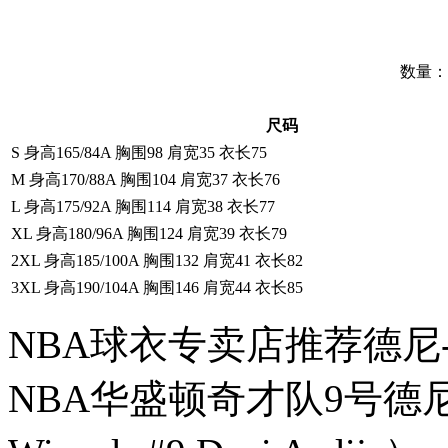
数量：
尺码
S 身高165/84A 胸围98 肩宽35 衣长75
M 身高170/88A 胸围104 肩宽37 衣长76
L 身高175/92A 胸围114 肩宽38 衣长77
XL 身高180/96A 胸围124 肩宽39 衣长79
2XL 身高185/100A 胸围132 肩宽41 衣长82
3XL 身高190/104A 胸围146 肩宽44 衣长85
NBA球衣专卖店推荐德尼
NBA华盛顿奇才队9号德尼-