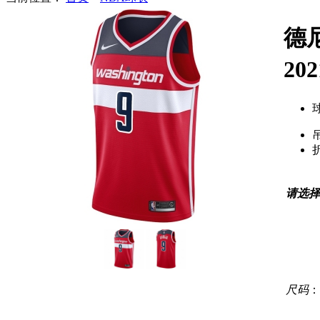
德
2
请选
尺码
：