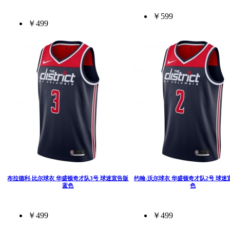
￥599
￥499
布拉德利-比尔球衣 华盛顿奇才队3号 球迷宣告版
约翰-沃尔球衣 华盛顿奇才队2号 球迷
蓝色
色
￥499
￥499