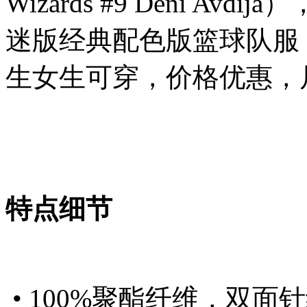
Wizards #9 Deni A
迷版经典配色版篮球队服（Swin
生女生可穿，价格优惠，
特点细节
• 100%聚酯纤维，双