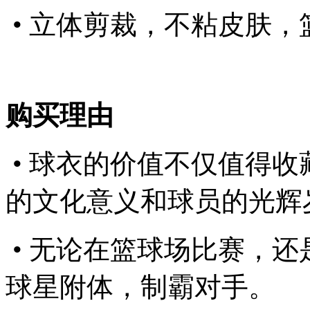
• 立体剪裁，不粘皮肤
购买理由
• 球衣的价值不仅值得
的文化意义和球员的光辉
• 无论在篮球场比赛，
球星附体，制霸对手。