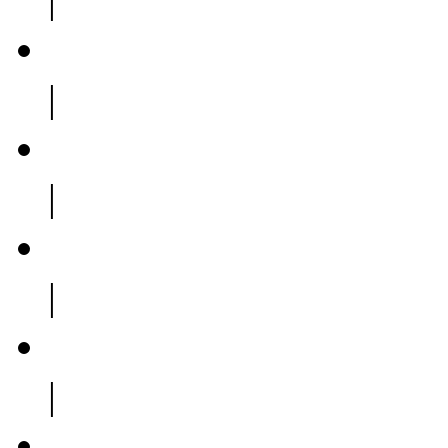
优惠券
|
买家秀
|
团购
|
加盟批发
|
强强联盟