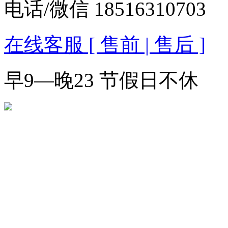
电话/微信 18516310703
在线客服 [ 售前 | 售后 ]
早9—晚23 节假日不休