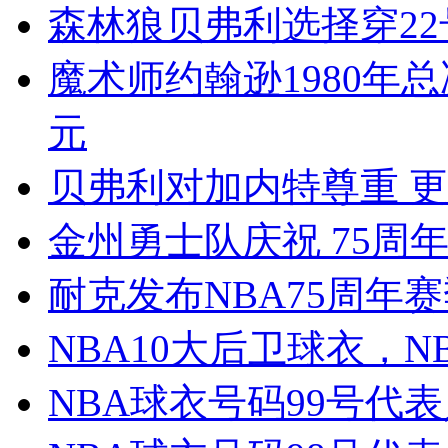
森林狼贝弗利选择穿22
魔术师约翰逊1980年总
元
贝弗利对加内特尊重 更
金州勇士队庆祝 75周
耐克发布NBA75周年
NBA10大后卫球衣，
NBA球衣号码99号代