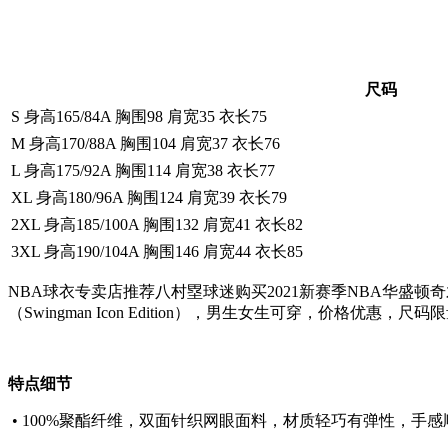
尺码
S 身高165/84A 胸围98 肩宽35 衣长75
M 身高170/88A 胸围104 肩宽37 衣长76
L 身高175/92A 胸围114 肩宽38 衣长77
XL 身高180/96A 胸围124 肩宽39 衣长79
2XL 身高185/100A 胸围132 肩宽41 衣长82
3XL 身高190/104A 胸围146 肩宽44 衣长85
NBA球衣专卖店推荐八村塁球迷购买2021新赛季NBA华盛顿奇才队8号八
（Swingman Icon Edition），男生女生可穿，价格优惠，
特点细节
• 100%聚酯纤维，双面针织网眼面料，材质轻巧有弹性，手