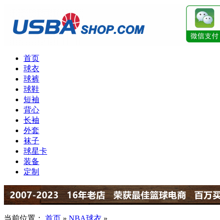
首页
球衣
球裤
球鞋
短袖
背心
长袖
外套
袜子
球星卡
装备
定制
当前位置：
首页
»
NBA球衣
»