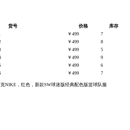
货号
价格
库存
1
￥499
7
2
￥499
8
3
￥499
5
4
￥499
9
5
￥499
6
6
￥499
7
ura），耐克NIKE，红色，新款SW球迷版经典配色版篮球队服