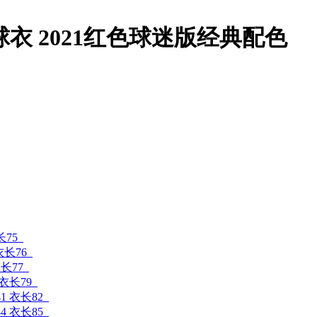
衣 2021红色球迷版经典配色
长75
衣长76
衣长77
 衣长79
41 衣长82
44 衣长85