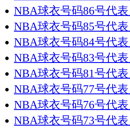
NBA球衣号码86号代
NBA球衣号码85号代
NBA球衣号码84号代
NBA球衣号码83号代
NBA球衣号码81号代
NBA球衣号码77号代
NBA球衣号码76号代
NBA球衣号码73号代