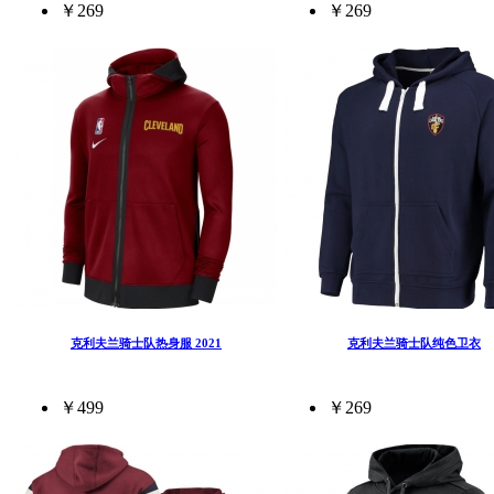
￥269
￥269
克利夫兰骑士队热身服 2021
克利夫兰骑士队纯色卫衣
￥499
￥269