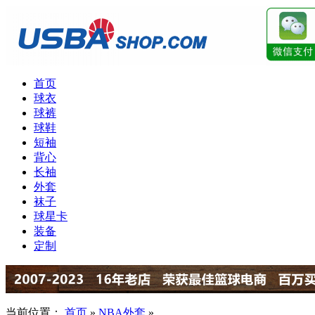
首页
球衣
球裤
球鞋
短袖
背心
长袖
外套
袜子
球星卡
装备
定制
当前位置：
首页
»
NBA外套
»