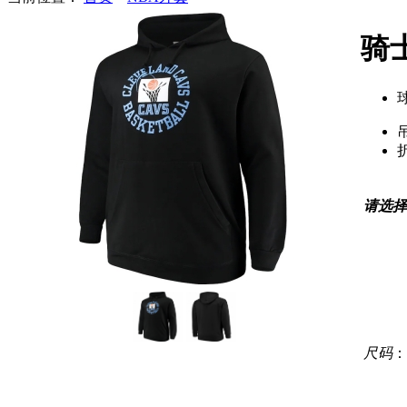
骑
请选
尺码
：