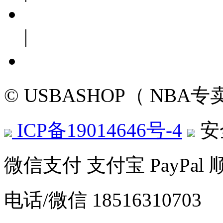
English
|
联系我们
© USBASHOP（ NBA专
ICP备19014646号-4
安
微信支付 支付宝 PayPal 顺
电话/微信 18516310703