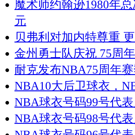
魔术师约翰逊1980年总
元
贝弗利对加内特尊重 更
金州勇士队庆祝 75周
耐克发布NBA75周年
NBA10大后卫球衣，
NBA球衣号码99号代
NBA球衣号码98号代
NBA球衣号码96号代