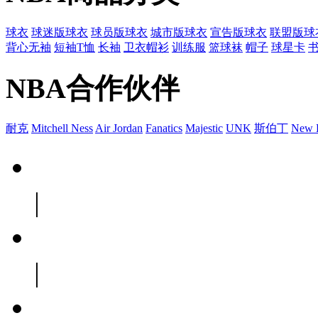
球衣
球迷版球衣
球员版球衣
城市版球衣
宣告版球衣
联盟版球
背心无袖
短袖T恤
长袖
卫衣帽衫
训练服
篮球袜
帽子
球星卡
NBA合作伙伴
耐克
Mitchell Ness
Air Jordan
Fanatics
Majestic
UNK
斯伯丁
New 
购买指南
|
会员卡
|
优惠券