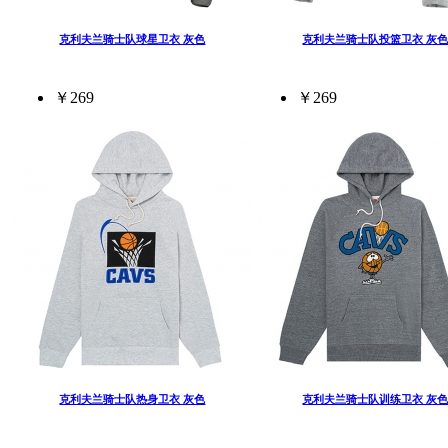
克利夫兰骑士队球星卫衣 灰色
克利夫兰骑士队投篮卫衣 灰
￥269
￥269
克利夫兰骑士队热身卫衣 灰色
克利夫兰骑士队训练卫衣 灰