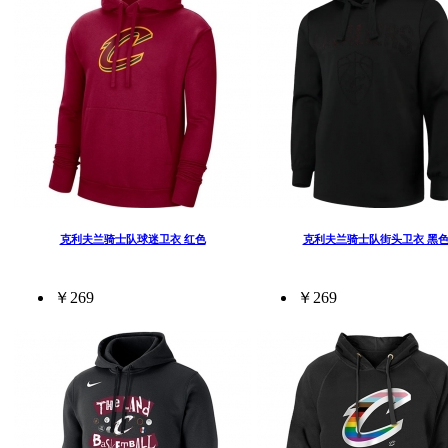
克利夫兰骑士队球迷卫衣 红色
克利夫兰骑士队街头卫衣 黑
￥269
￥269