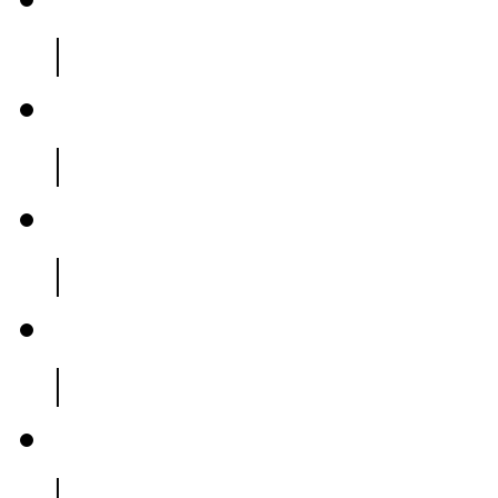
|
优惠券
|
买家秀
|
团购
|
加盟批发
|