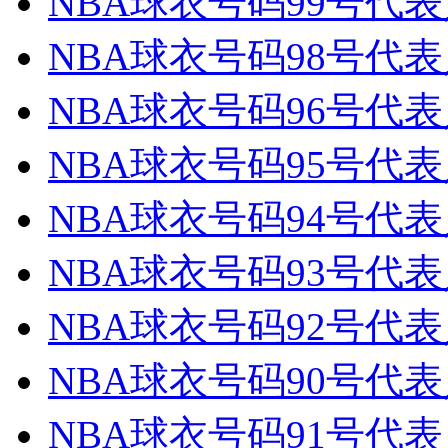
NBA球衣号码99号代
NBA球衣号码98号代
NBA球衣号码96号代
NBA球衣号码95号代
NBA球衣号码94号代
NBA球衣号码93号代
NBA球衣号码92号代
NBA球衣号码90号代
NBA球衣号码91号代