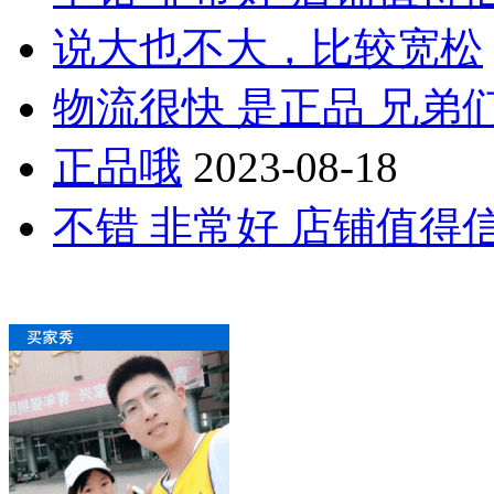
说大也不大，比较宽松
物流很快 是正品 兄弟
正品哦
2023-08-18
不错 非常好 店铺值得