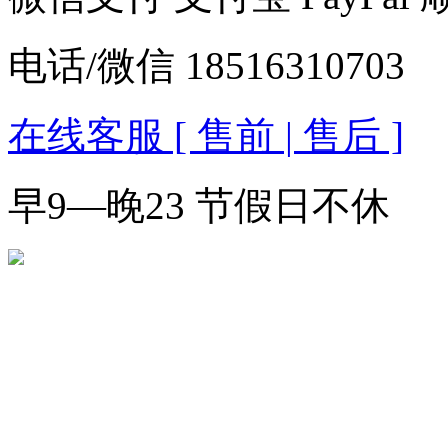
电话/微信 18516310703
在线客服 [ 售前 | 售后 ]
早9—晚23 节假日不休