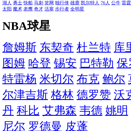
湖人
勇士
快船
马刺
篮网
独行侠
雄鹿
凯尔特人
76人
公牛
雷霆
太阳
魔术
老鹰
奇才
活塞
步行者
全明星
NBA球星
詹姆斯
东契奇
杜兰特
库
图姆
哈登
锡安
巴特勒
保
特雷杨
米切尔
布克
鲍尔
尔津吉斯
格林
德罗赞
沃
丹
科比
艾弗森
韦德
姚明
尼尔
罗德曼
皮蓬