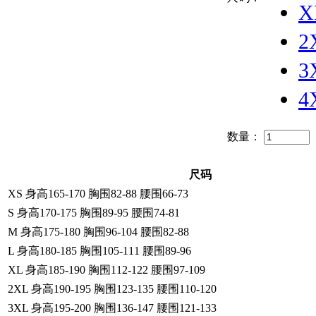
X
2
3
4
数量：
尺码
XS 身高165-170 胸围82-88 腰围66-73
S 身高170-175 胸围89-95 腰围74-81
M 身高175-180 胸围96-104 腰围82-88
L 身高180-185 胸围105-111 腰围89-96
XL 身高185-190 胸围112-122 腰围97-109
2XL 身高190-195 胸围123-135 腰围110-120
3XL 身高195-200 胸围136-147 腰围121-133