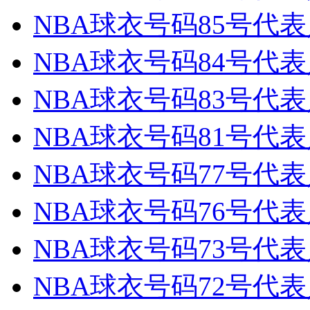
NBA球衣号码85号代
NBA球衣号码84号代
NBA球衣号码83号代
NBA球衣号码81号代
NBA球衣号码77号代
NBA球衣号码76号代
NBA球衣号码73号代
NBA球衣号码72号代