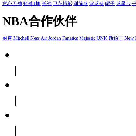
背心无袖
短袖T恤
长袖
卫衣帽衫
训练服
篮球袜
帽子
球星卡
NBA合作伙伴
耐克
Mitchell Ness
Air Jordan
Fanatics
Majestic
UNK
斯伯丁
New 
购买指南
|
会员卡
|
优惠券
|