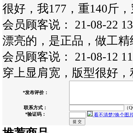
很好，我177，重140斤
会员顾客
说：
21-08-22 13
漂亮的，是正品，做工精
会员顾客
说：
21-08-12 11
穿上显肩宽，版型很好，
*
发布评价：
联系方式：
（Q
*
验证码：
看不清楚?换个图