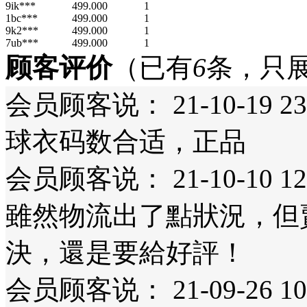
9ik***
499.000
1
1bc***
499.000
1
9k2***
499.000
1
7ub***
499.000
1
顾客评价
（已有
6
条，只
会员顾客
说：
21-10-19 23
球衣码数合适，正品
会员顾客
说：
21-10-10 12
雖然物流出了點狀況，但
決，還是要給好評！
会员顾客
说：
21-09-26 10