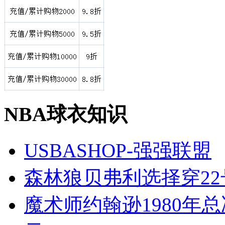
NBA球衣知识
USBASHOP-强强联盟
森林狼贝弗利选择穿22
魔术师约翰逊1980年总