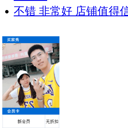
不错 非常好 店铺值得