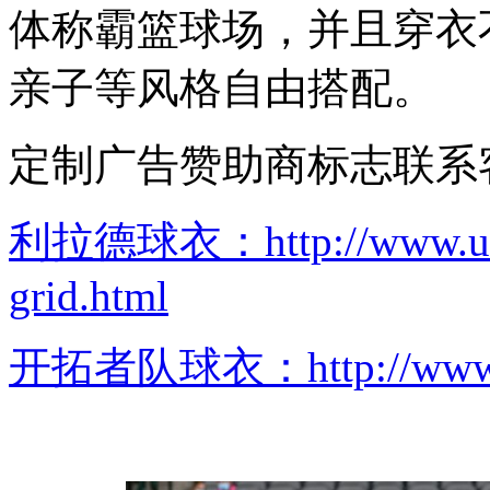
体称霸篮球场，并且穿衣不
亲子等风格自由搭配。
定制广告赞助商标志联系
利拉德球衣：http://www.usba
grid.html
开拓者队球衣：http://www.usb