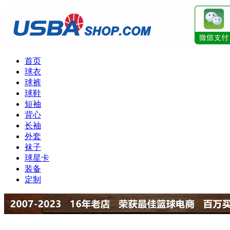
首页
球衣
球裤
球鞋
短袖
背心
长袖
外套
袜子
球星卡
装备
定制