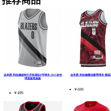
推荐商品
达米恩-利拉德波特兰开拓者队0号球衣 2021灰色
达米恩-利拉德最佳新秀球衣 精选
球迷版奖励版
￥699
￥499