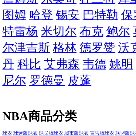
图姆
哈登
锡安
巴特勒
保
特雷杨
米切尔
布克
鲍尔
尔津吉斯
格林
德罗赞
沃
丹
科比
艾弗森
韦德
姚明
尼尔
罗德曼
皮蓬
NBA商品分类
球衣
球迷版球衣
球员版球衣
城市版球衣
宣告版球衣
联盟版球