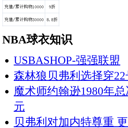
NBA球衣知识
USBASHOP-强强联盟
森林狼贝弗利选择穿22
魔术师约翰逊1980年总
元
贝弗利对加内特尊重 更