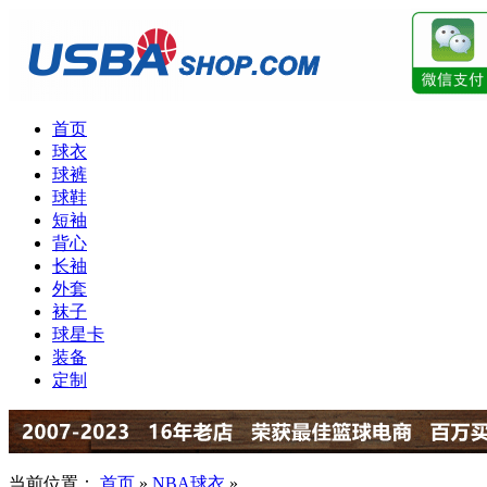
首页
球衣
球裤
球鞋
短袖
背心
长袖
外套
袜子
球星卡
装备
定制
当前位置：
首页
»
NBA球衣
»