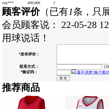
vnx***
499.000
1
顾客评价
（已有
1
条，只
会员顾客
说：
22-05-28 12
用球说话！
*
发布评价：
联系方式：
（Q
*
验证码：
看不清楚?换个图
推荐商品