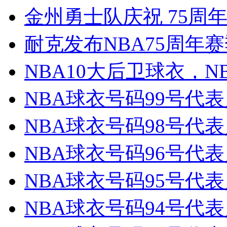
金州勇士队庆祝 75周
耐克发布NBA75周年
NBA10大后卫球衣，
NBA球衣号码99号代
NBA球衣号码98号代
NBA球衣号码96号代
NBA球衣号码95号代
NBA球衣号码94号代