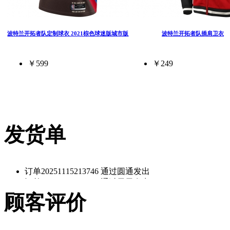
波特兰开拓者队定制球衣 2021棕色球迷版城市版
波特兰开拓者队插肩卫衣
￥599
￥249
发货单
订单
20251115213746
通过
圆通
发出
订单
20250422229479
通过
天天
发出
订单
20250422228828
通过
申通
发出
顾客评价
订单
20250418230421
通过
圆通
发出
订单
20250418235717
通过
圆通
发出
订单
20250418234828
通过
圆通
发出