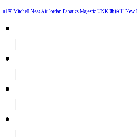
耐克
Mitchell Ness
Air Jordan
Fanatics
Majestic
UNK
斯伯丁
New 
购买指南
|
会员卡
|
优惠券
|
买家秀
|