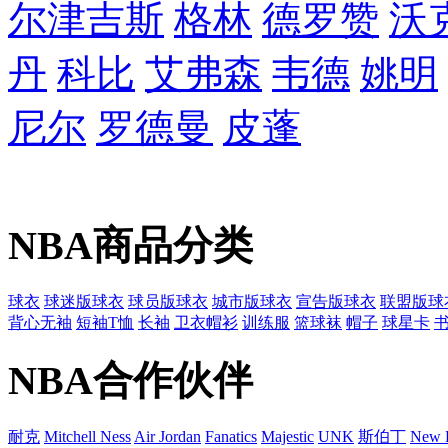
尔津吉斯
格林
德罗赞
沃
丹
科比
艾弗森
韦德
姚明
尼尔
罗德曼
皮蓬
NBA商品分类
球衣
球迷版球衣
球员版球衣
城市版球衣
宣告版球衣
联盟版球
背心无袖
短袖T恤
长袖
卫衣帽衫
训练服
篮球袜
帽子
球星卡
NBA合作伙伴
耐克
Mitchell Ness
Air Jordan
Fanatics
Majestic
UNK
斯伯丁
New 