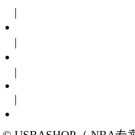
|
加盟批发
|
强强联盟
|
English
|
联系我们
© USBASHOP（ NBA专