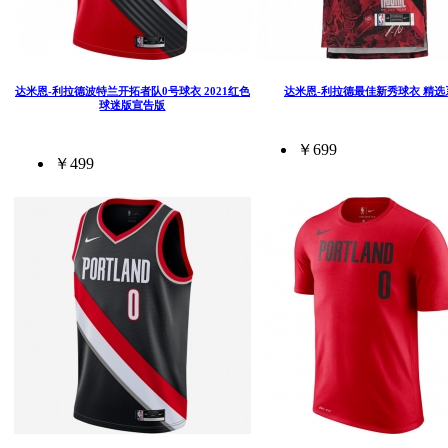
达米恩-利拉德波特兰开拓者队0号球衣 2021红色
达米恩-利拉德最佳新秀球衣 精选
球迷版宣告版
￥699
￥499