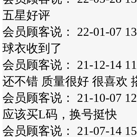
五星好评
会员顾客
说：
22-01-07 13
球衣收到了
会员顾客
说：
21-12-14 11
还不错 质量很好 很喜欢
会员顾客
说：
21-10-07 12
应该买L码，换号挺快
会员顾客
说：
21-07-14 15