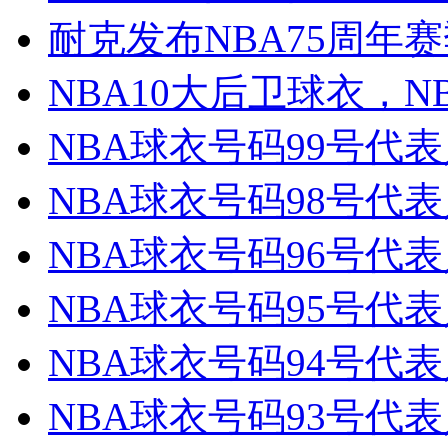
耐克发布NBA75周年
NBA10大后卫球衣，
NBA球衣号码99号代
NBA球衣号码98号代
NBA球衣号码96号代
NBA球衣号码95号代
NBA球衣号码94号代
NBA球衣号码93号代