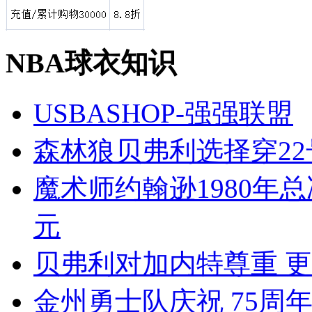
NBA球衣知识
USBASHOP-强强联盟
森林狼贝弗利选择穿22
魔术师约翰逊1980年总
元
贝弗利对加内特尊重 更
金州勇士队庆祝 75周