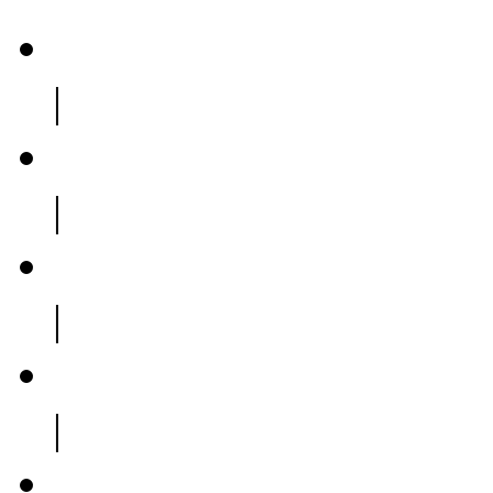
购买指南
|
会员卡
|
优惠券
|
买家秀
|
团购