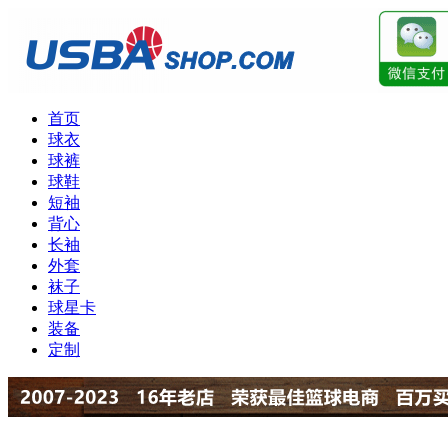
首页
球衣
球裤
球鞋
短袖
背心
长袖
外套
袜子
球星卡
装备
定制