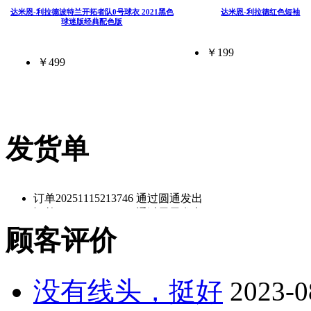
达米恩-利拉德波特兰开拓者队0号球衣 2021黑色
达米恩-利拉德红色短袖
球迷版经典配色版
￥199
￥499
发货单
订单
20251115213746
通过
圆通
发出
订单
20250422229479
通过
天天
发出
订单
20250422228828
通过
申通
发出
顾客评价
订单
20250418230421
通过
圆通
发出
订单
20250418235717
通过
圆通
发出
订单
20250418234828
通过
圆通
发出
没有线头，挺好
2023-0
订单
20250418239988
通过
顺丰
发出
订单
20250418232285
通过
圆通
发出