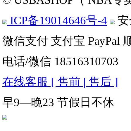
ICP备19014646号-4
安
微信支付 支付宝 PayPal 顺
电话/微信 18516310703
在线客服 [ 售前 | 售后 ]
早9—晚23 节假日不休