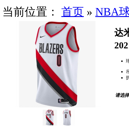
当前位置：
首页
»
NBA
达
2
请选