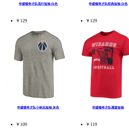
华盛顿奇才队流行短袖 白色
华盛顿奇才队经典短袖 白色
￥129
￥129
华盛顿奇才队小标志短袖 灰色
华盛顿奇才队灌篮短袖
￥109
￥119