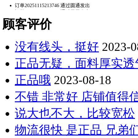
订单
20251115213746
通过
圆通
发出
订单
20250422229479
通过
天天
发出
订单
20250422228828
通过
申通
发出
顾客评价
订单
20250418230421
通过
圆通
发出
订单
20250418235717
通过
圆通
发出
订单
20250418234828
通过
圆通
发出
没有线头，挺好
2023-0
订单
20250418239988
通过
顺丰
发出
订单
20250418232285
通过
圆通
发出
订单
20250418236435
通过
圆通
发出
正品无疑，面料厚实透
正品哦
2023-08-18
不错 非常好 店铺值得
说大也不大，比较宽松
物流很快 是正品 兄弟