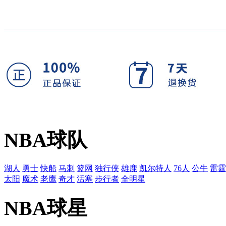
NBA球队
湖人
勇士
快船
马刺
篮网
独行侠
雄鹿
凯尔特人
76人
公牛
雷霆
太阳
魔术
老鹰
奇才
活塞
步行者
全明星
NBA球星