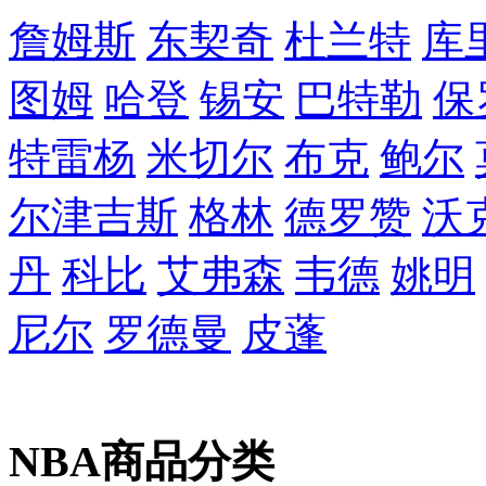
詹姆斯
东契奇
杜兰特
库
图姆
哈登
锡安
巴特勒
保
特雷杨
米切尔
布克
鲍尔
尔津吉斯
格林
德罗赞
沃
丹
科比
艾弗森
韦德
姚明
尼尔
罗德曼
皮蓬
NBA商品分类