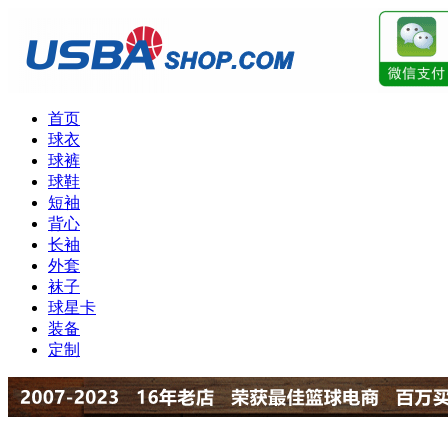
首页
球衣
球裤
球鞋
短袖
背心
长袖
外套
袜子
球星卡
装备
定制