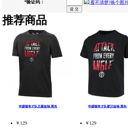
*
验证码：
看不清楚?换个图
推荐商品
华盛顿奇才队主题短袖 黑色
华盛顿奇才队硬汉短袖 黑色
￥129
￥129