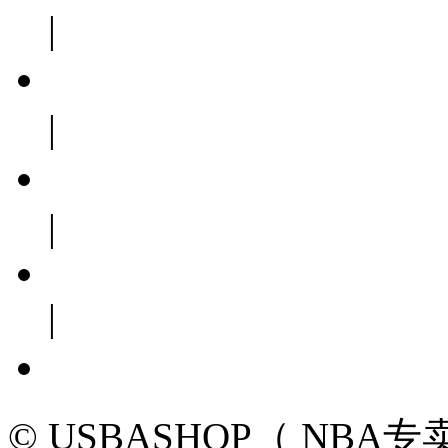
|
加盟批发
|
强强联盟
|
English
|
联系我们
© USBASHOP（ NBA专