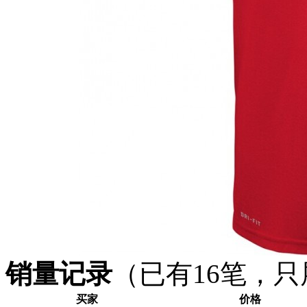
销量记录
（已有
16
笔，只
买家
价格