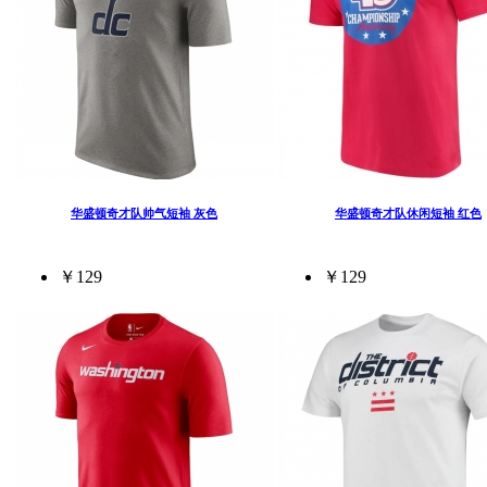
华盛顿奇才队帅气短袖 灰色
华盛顿奇才队休闲短袖 红色
￥129
￥129