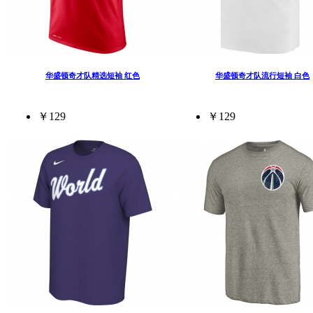
华盛顿奇才队精选短袖 红色
华盛顿奇才队流行短袖 白色
￥129
￥129