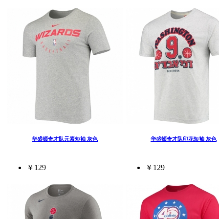
华盛顿奇才队元素短袖 灰色
华盛顿奇才队印花短袖 灰色
￥129
￥129