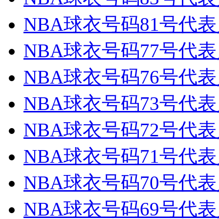
NBA球衣号码81号代
NBA球衣号码77号代
NBA球衣号码76号代
NBA球衣号码73号代
NBA球衣号码72号代
NBA球衣号码71号代
NBA球衣号码70号代
NBA球衣号码69号代