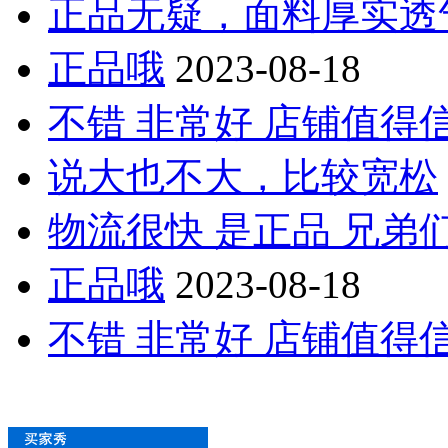
正品无疑，面料厚实透
正品哦
2023-08-18
不错 非常好 店铺值得
说大也不大，比较宽松
物流很快 是正品 兄弟
正品哦
2023-08-18
不错 非常好 店铺值得