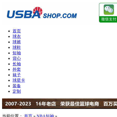
首页
球衣
球裤
球鞋
短袖
背心
长袖
外套
袜子
球星卡
装备
定制
当前位置：
首页
»
NBA短袖
»