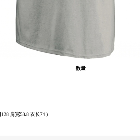
数量
围128 肩宽53.8 衣长74 )