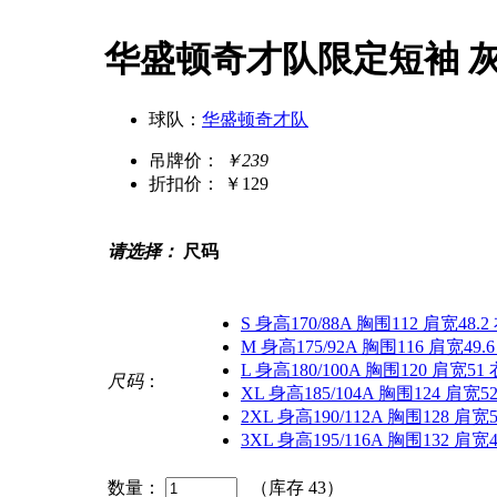
华盛顿奇才队限定短袖 
球队：
华盛顿奇才队
吊牌价：
￥239
折扣价：
￥129
请选择：
尺码
S 身高170/88A 胸围112 肩宽48.2
M 身高175/92A 胸围116 肩宽49.
L 身高180/100A 胸围120 肩宽51
尺码
：
XL 身高185/104A 胸围124 肩宽52
2XL 身高190/112A 胸围128 肩宽5
3XL 身高195/116A 胸围132 肩宽4
数量：
（库存
43
）