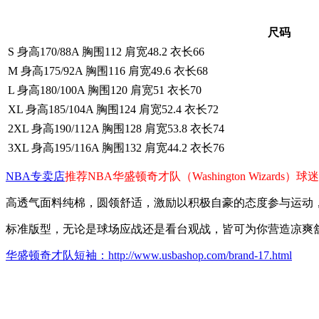
尺码
S 身高170/88A 胸围112 肩宽48.2 衣长66
M 身高175/92A 胸围116 肩宽49.6 衣长68
L 身高180/100A 胸围120 肩宽51 衣长70
XL 身高185/104A 胸围124 肩宽52.4 衣长72
2XL 身高190/112A 胸围128 肩宽53.8 衣长74
3XL 身高195/116A 胸围132 肩宽44.2 衣长76
NBA专卖店
推荐NBA华盛顿奇才队（Washington Wiza
高透气面料纯棉，圆领舒适，激励以积极自豪的态度参与运动
标准版型，无论是球场应战还是看台观战，皆可为你营造凉爽
华盛顿奇才队短袖：http://www.usbashop.com/brand-17.html