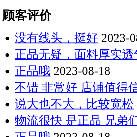
订单
20250422229479
通过
天天
发出
订单
20250422228828
通过
申通
发出
顾客评价
订单
20250418230421
通过
圆通
发出
订单
20250418235717
通过
圆通
发出
订单
20250418234828
通过
圆通
发出
没有线头，挺好
2023-0
订单
20250418239988
通过
顺丰
发出
订单
20250418232285
通过
圆通
发出
订单
20250418236435
通过
圆通
发出
正品无疑，面料厚实透
正品哦
2023-08-18
不错 非常好 店铺值得
说大也不大，比较宽松
物流很快 是正品 兄弟
正品哦
2023-08-18