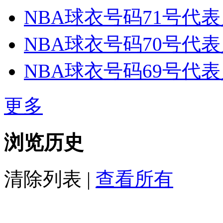
NBA球衣号码71号代
NBA球衣号码70号代
NBA球衣号码69号代
更多
浏览历史
清除列表
|
查看所有