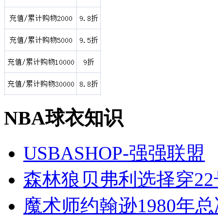
NBA球衣知识
USBASHOP-强强联盟
森林狼贝弗利选择穿22
魔术师约翰逊1980年总