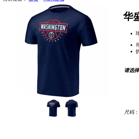
华
请选
尺码
：