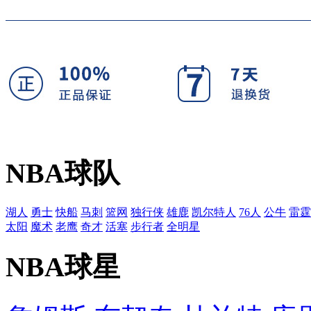
NBA球队
湖人
勇士
快船
马刺
篮网
独行侠
雄鹿
凯尔特人
76人
公牛
雷霆
太阳
魔术
老鹰
奇才
活塞
步行者
全明星
NBA球星