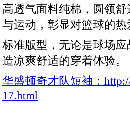
高透气面料纯棉，圆领舒
与运动，彰显对篮球的热
标准版型，无论是球场应
造凉爽舒适的穿着体验。
华盛顿奇才队短袖：http://www
17.html