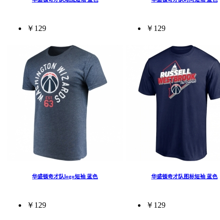
￥129
￥129
华盛顿奇才队logo短袖 蓝色
华盛顿奇才队图标短袖 蓝色
￥129
￥129