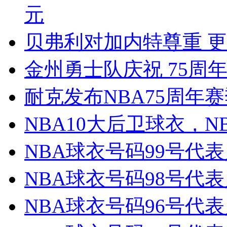
元
贝弗利对加内特尊重 更
金州勇士队庆祝 75周
耐克发布NBA75周年
NBA10大后卫球衣，
NBA球衣号码99号代
NBA球衣号码98号代
NBA球衣号码96号代